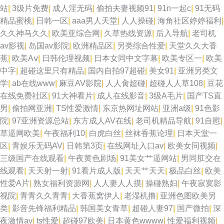
站
|
3级片免费
|
成人淫无码
|
偷拍夫妻视频91
|
91n一起c
|
91无码
精品蜜桃
|
日韩一区
|
aaa男人天堂
|
人人操碰
|
海角社区婷婷福利
|
久久神马久久
|
欧美亚综合网
|
久草热线资源
|
后入导航
|
老司机
av影视
|
岛国av影院
|
欧洲精品区
|
另类综合性爱
|
天堂久久大香
蕉
|
欧美Aⅴ
|
日韩伦理视频
|
日本女同中文字幕
|
欧美专区一
|
欧美
中字
|
超碰这里只有精品
|
国内自拍97超碰
|
美女91
|
亚洲另类文
学
|
ab在线www
|
麻豆AV影院
|
人人肏超碰
|
超碰人人草108
|
豆花
在线免费社区
|
91大神看片
|
成人在线影音
|
3级A毛片
|
国产TS直
男
|
偷拍网亚洲
|
TS性爱激情
|
东京热网址网站
|
亚洲a级
|
91色影
院
|
97亚洲资源总站
|
东方成人AV在线
|
老司机精品导航
|
91自慰
|
草逼网欧美
|
午夜福利10
|
白虎白丝
|
丝袜香蕉论理
|
日本天堂一
区
|
青娱乐无码AV
|
日韩第3页
|
在线网址入口av
|
欧美女同视频
|
三级国产在线观看
|
午夜黄色剧场
|
91美女艹逼网站
|
男同肛交在
线观看
|
天天射一射
|
91看片成人版
|
天天艹天天
|
极品白丝
|
欧美
性爱A片
|
熟女福利资源网
|
人人妻人人摸
|
操碰熟妇
|
午夜寂寞影
视院
|
青青久久青青
|
大香蕉窝伊人
|
老湿机撸
|
亚洲色图欧美另
类
|
影音先锋福利精品
|
韩国美女青草
|
超碰人妻97
|
国产微拍
|
深
夜激情av
|
ts性爱
|
超碰97欧美
|
日本黄色wwww
|
性爱福利视频
|