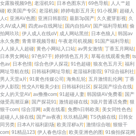
女露脸视频9色
|
老湿机91
|
日本色图东方
|
69色导航
|
人人艹超
碰
|
欧美国产专区
|
老湿机操
|
婷婷电影五月天
|
91小视屏
|
超碰人
人c
|
亚洲AV色图
|
亚洲日韩影院
|
最新3p国产
|
久久蜜芽影视
|
久
久AV成人网
|
四虎av在线网址
|
国内自拍AV
|
国产福利导航精
|
偷
拍网玖玖
|
伊人成人在线αV
|
成人网站黑丝
|
日本色狼人
|
韩国av
永久免费
|
青青草视频导航
|
午夜老司机视频
|
91国产福利导航
|
人人操人人超碰
|
黄色小网站入口站
|
av男女激情
|
丁香五月网站
|
日本男女网站
|
97色97干
|
婷婷情色五月天
|
草莓在线观看免费
|
ts
色av
|
日本色情
|
综合色伊人探花
|
91色超碰
|
狼友色五月天
|
福利
网址导航在线
|
日韩福利网址导航
|
老湿福利影院
|
97综合福利社
|
男人天堂a片
|
91黄色传媒公司
|
海角乱轮
|
五月激情乱伦网
|
丁香
伊人影院
|
性交A片殴美少妇
|
日韩福利社区
|
探花国产综合在线
|
女人的天堂AV
|
av撸撸com
|
91超碰人妻
|
韩国级AV免费看
|
国产
做受高潮豆麻
|
国产探花91
|
激情超碰在线
|
3级片普通话免费
|
狠
狠干com
|
综合淫网
|
a黄在线看
|
免费h日韩欧美
|
美女同性色色
|
超碰人人操在线
|
国产av夜夜
|
玖玖精品网
|
TS伪娘在线
|
日韩女
同另类
|
日本A片福利剧场
|
欧美淫秽a片
|
激情综合啪
|
狠狠干
com
|
91精品123
|
伊人春色综合
|
欧美亚洲色的图
|
91偷拍探花网