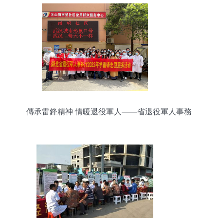
傳承雷鋒精神 情暖退役軍人——省退役軍人事務
(wù)廳直屬機(jī)關(guān)團(tuán)委2022年學(xué)
雷鋒志愿服務(wù)活動(dòng)側(cè)記