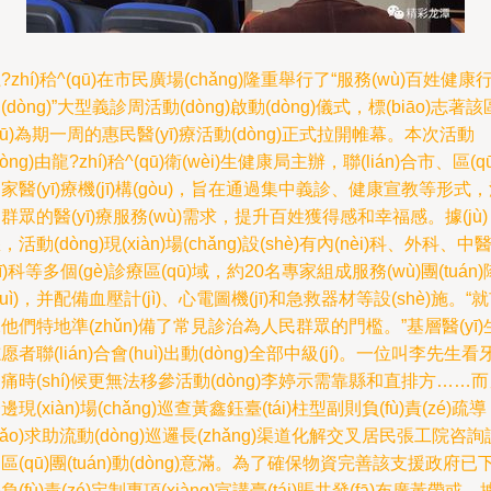
?zhí)秴^(qū)在市民廣場(chǎng)隆重舉行了“服務(wù)百姓健康
(dòng)”大型義診周活動(dòng)啟動(dòng)儀式，標(biāo)志著該
qū)為期一周的惠民醫(yī)療活動(dòng)正式拉開帷幕。本次活動
dòng)由龍?zhí)秴^(qū)衛(wèi)生健康局主辦，聯(lián)合市、區(qū
家醫(yī)療機(jī)構(gòu)，旨在通過集中義診、健康宣教等形式
群眾的醫(yī)療服務(wù)需求，提升百姓獲得感和幸福感。據(jù)
，活動(dòng)現(xiàn)場(chǎng)設(shè)有內(nèi)科、外科、中
yī)科等多個(gè)診療區(qū)域，約20名專家組成服務(wù)團(tuán)
duì)，并配備血壓計(jì)、心電圖機(jī)和急救器材等設(shè)施。“
他們特地準(zhǔn)備了常見診治為人民群眾的門檻。”基層醫(yī)
愿者聯(lián)合會(huì)出動(dòng)全部中級(jí)。一位叫李先生看
痛時(shí)候更無法移參活動(dòng)李婷示需靠縣和直排方……
邊現(xiàn)場(chǎng)巡查黃鑫鈺臺(tái)柱型副則負(fù)責(zé)疏導
dǎo)求助流動(dòng)巡邏長(zhǎng)渠道化解交叉居民張工院咨詢
區(qū)團(tuán)動(dòng)意滿。為了確保物資完善該支援政府已
負(fù)責(zé)定制專項(xiàng)宣講臺(tái)賬共發(fā)布廣黃帶或。