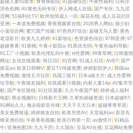
超碰人妻91喷水
|
青青操影院
|
91超碰综合
|
午夜性福利
|
日韩淫
淫色色网
|
AV黄色无码专区
|
伊人网成人在线
|
国产专区
|
九九涩
新网址 WWW性欧美 瑟瑟瑟e在线观看 欧美变态性交 老司机大香蕉 色香淫视
涩网
|
51福利社TV
|
欧州包情成人一区
|
探花在线
|
成人豆花社区
亚洲
|
一本道免费视频
|
香蕉视频黄在线
|
2026男人网站
|
操少妇
综合 日本69式HD 九九成人自拍 51免费在线视频 AV高清在线播放 深夜诱惑
小逼综合网
|
蜜穴国产传媒
|
97色色97综合
|
超碰无马人妻
|
黄色
老湿影片
|
欧美九九婷婷
|
91新地址
|
色资源色综合
|
97韩亚洲
|
97
av 99福利导航 日本免费高清网站 av热热 欧美韩日国产 韩国福利在线 在线
超碰青青
|
91密桃
|
午夜小影院a
|
91黑丝无码
|
午夜色福利导航
|
91工厂小视频
|
欧美伦埋乱码午夜
|
ts性爱网
|
99青草网
|
日韩激情
看成人网站 国产欧美精品日韩 人人澡澡澡网 中文字幕的91 天堂av影院 人人
网址
|
女优在线观看
|
韩日2区
|
91官网
|
91成人社区
|
AVBT
|
国产
探花av
|
欧美日韩啊V
|
爱豆TV传媒免费
|
婷婷影院伊人
|
韩国aa
操在线播放 www偷拍好色片 午夜福利2 伊人AV电影 大香蕉免费超碰 欧美色
免费视频
|
激情五月社区
|
岛国三级片
|
日本a级大片
|
成人性爱网
址导航
|
午夜狼友福利
|
在线观看污视频
|
内射人妻14p
|
AV集市导
图网址 在线ar黄 大香蕉网址 婷婷色网站 日韩小电影院1区 韩国无吗AV 视频
航
|
国产专区路线
|
91社区观看
|
久久午夜国产精
|
婷婷成人福利
电影
|
熟女视频91
|
日韩新片王网
|
久草热操碰资源
|
日本超碰97
|
爱肏屄的肉棒 国产物业视频 激情有码天堂 www五月天色 日美黄色网 欧美射
91网站久久
|
俺去啦影音先锋
|
天天干天天日本
|
超碰青青草原
|
美女免费抠逼
|
婷婷狼友自拍
|
欧美另类AV
|
天堂福利av
|
影音先
精品
锋亚洲自拍
|
午夜香蕉视频
|
欧美日韩第一页
|
av激情片
|
91精品
牛
|
亚洲色图28
|
九九干屄
|
久久国在
|
豆花AV在视
|
豆花网站免费