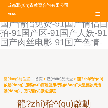
91国产免费视频-91国产牛
成都潤(rùn)青教育咨詢有限公司
牛碰-91国产啪-91国产片-91
MENU
国产情侣免费-91国产情侣自
拍-91国产区-91国产人妖-91
国产肉丝电影-91国产色情-
當(dāng)前位置：
首頁
>
產(chǎn)品大全
>
龍?zhí)秴^(qū)
啟動(dòng)“服務(wù)百姓健康行動(dòng)”大型義診周活
動(dòng)，便民醫(yī)療送溫暖
龍?zhí)秴^(qū)啟動