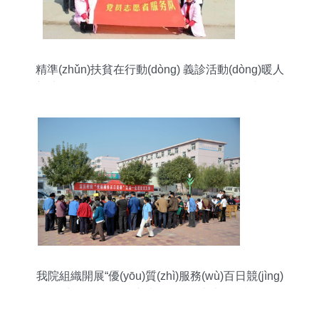
精準(zhǔn)扶貧在行動(dòng) 義診活動(dòng)暖人
心 大型活動(dòng)組織服務(wù)的實(shí)踐與思考
我院組織開展“優(yōu)質(zhì)服務(wù)百日競(jìng)
賽”活動(dòng)之走進(jìn)亞光大型義診