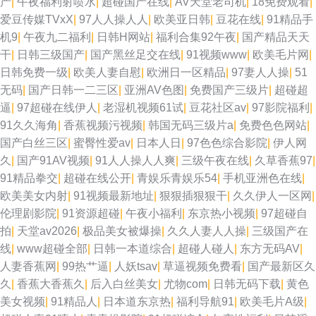
产
|
午夜福利射喷水
|
超碰国产在线
|
AV天堂老司机
|
18免费观看
|
爱豆传媒TVxX
|
97人人操人人
|
欧美亚日韩
|
豆花在线
|
91精品手
碰AA 超碰肏屄 色色一本岛色 超碰碰激情 99超碰久 91网站黄 欧美剧免费观
机9
|
午夜九二福利
|
日韩H网站
|
福利合集92午夜
|
国产精品天天
干
|
日韩三级国产
|
国产黑丝足交在线
|
91视频www
|
欧美毛片网
|
看 久久超碰碰 伊人久艹 香蕉视频污下载 日韩av线路 精品第十三页 激情婷婷
日韩免费一级
|
欧美人妻自慰
|
欧洲日一区精品
|
97妻人人操
|
51
无码
|
国产日韩一二三区
|
亚洲AV色图
|
免费国产三级片
|
超碰超
五月基地 91青青操网站 五月天激情网图片 国产精品1000 黑丝91大神 俺去
逼
|
97超碰在线伊人
|
老湿机视频61试
|
豆花社区av
|
97影院福利
|
91久久海角
|
香蕉视频污视频
|
韩国无码三级片a
|
免费色色网站
|
也激情文学 国产内射免费视频 美女18网站 韩国女人操逼视频 岛国美女的a
国产白丝三区
|
蜜臀性爱av
|
日本人日
|
97色色综合影院
|
伊人网
久
|
国产91AV视频
|
91人人操人人爽
|
三级午夜在线
|
久草香蕉97
|
片 欧美TV少妇 在线免费观看AV 超碰卧艹 日本不卡一三区 操逼资源网 91传
91精品拳交
|
超碰在线公开
|
青娱乐青娱乐54
|
手机亚洲色在线
|
欧美美女内射
|
91视频最新地址
|
狠狠插狠狠干
|
久久伊人一区网
|
媒视频 www我操欧美 欧美日韩中色色 超碰porn 在线观看视频污 狼友97 岛
伦理剧影院
|
91资源超碰
|
午夜小福利
|
东京热小视频
|
97超碰自
拍
|
天堂av2026
|
极品美女被爆操
|
久久人妻人人操
|
三级国产在
国电影导航 av高清不卡 国产成人性爱午夜 97超碰人人妻 含羞草免费91 AV
线
|
www超碰全部
|
日韩一本道综合
|
超碰人碰人
|
东方无码AV
|
人妻香蕉网
|
99热艹逼
|
人妖tsav
|
草逼视频免费看
|
国产最新区久
按摩影院 国产AV自拍网 欧美色图日本 狼友视频aa 欧美后入 黄色毛片視頻
久
|
香蕉大香蕉久
|
后入白丝美女
|
尤物com
|
日韩无码下载
|
黄色
美女视频
|
91精品人
|
日本道东京热
|
福利导航91
|
欧美毛片A级
|
圖片 国产成人综合久久 伊人资源站 无码破解无码破解 91cn在线播放 91最