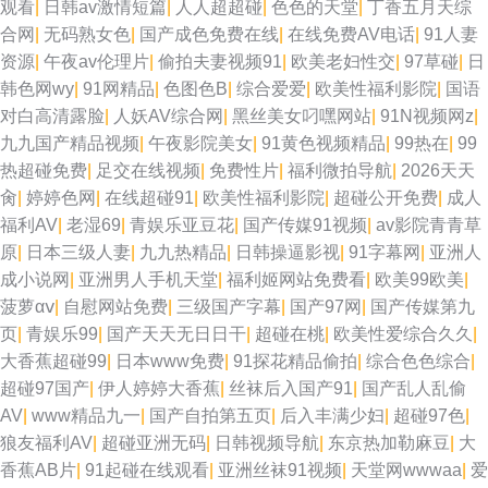
观看
|
日韩av激情短篇
|
人人超超碰
|
色色的天堂
|
丁香五月天综
合网
|
无码熟女色
|
国产成色免费在线
|
在线免费AV电话
|
91人妻
资源
|
午夜av伦理片
|
偷拍夫妻视频91
|
欧美老妇性交
|
97草碰
|
日
韩色网wy
|
91网精品
|
色图色B
|
综合爱爱
|
欧美性福利影院
|
国语
对白高清露脸
|
人妖AV综合网
|
黑丝美女叼嘿网站
|
91N视频网z
|
九九国产精品视频
|
午夜影院美女
|
91黄色视频精品
|
99热在
|
99
热超碰免费
|
足交在线视频
|
免费性片
|
福利微拍导航
|
2026天天
肏
|
婷婷色网
|
在线超碰91
|
欧美性福利影院
|
超碰公开免费
|
成人
福利AV
|
老湿69
|
青娱乐亚豆花
|
国产传媒91视频
|
av影院青青草
原
|
日本三级人妻
|
九九热精品
|
日韩操逼影视
|
91字幕网
|
亚洲人
成小说网
|
亚洲男人手机天堂
|
福利姬网站免费看
|
欧美99欧美
|
菠萝αⅴ
|
自慰网站免费
|
三级国产字幕
|
国产97网
|
国产传媒第九
页
|
青娱乐99
|
国产天天无日日干
|
超碰在桃
|
欧美性爱综合久久
|
大香蕉超碰99
|
日本www免费
|
91探花精品偷拍
|
综合色色综合
|
超碰97国产
|
伊人婷婷大香蕉
|
丝袜后入国产91
|
国产乱人乱偷
AV
|
www精品九一
|
国产自拍第五页
|
后入丰满少妇
|
超碰97色
|
狼友福利AV
|
超碰亚洲无码
|
日韩视频导航
|
东京热加勒麻豆
|
大
香蕉AB片
|
91起碰在线观看
|
亚洲丝袜91视频
|
天堂网wwwaa
|
爱