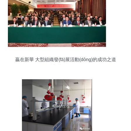
贏在新華 大型組織發(fā)展活動(dòng)的成功之道
——以新華保險(xiǎn)為例