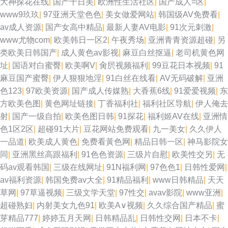
大神探花在线
|
国产十日美
|
欧洲性生活社区
|
国产成人=区
|
www9玖玖
|
97亚洲天堂色色
|
美女做爱网站
|
韩国级AV免费看
|
av成人资源
|
国产女高中精品
|
最新人妻AV电影
|
91次元刺激
|
www尤物com
|
欧美韩日一区2
|
午夜秀场
|
亚洲青青资源超碰
|
另
类欧美日韩国产
|
成人黄色av影视
|
麻豆白丝抠逼
|
老司机黄色网
址
|
国语对白蜜臀
|
欧美啊V
|
肏屄视频福利
|
99豆花日本视频
|
91
麻豆国产蜜臀
|
伊人狠狠地淫
|
91白丝在线看
|
AV无码破解
|
亚洲
色123
|
97欧美资源
|
国产成人传媒熟
|
大香蕉6线
|
91爱爱视频
|
东
方欧美色图
|
黄色网址链接
|
丁香福利社
|
福利社区导航
|
伊人俺去
射
|
国产一级自拍
|
欧美色图日韩
|
91探花
|
福利姬AV在线
|
亚洲情
色1区2区
|
超碰91大片
|
豆花网站免费观看
|
九一美女
|
久久伊人
一品道
|
欧美成人黄色
|
免费看黃色网
|
精品日韩一区
|
神马影院女
同
|
亚洲黑丝高跟福利
|
91色色资源
|
三级片自慰
|
欧美性交另
|
无
码av观看韩国
|
三级在线网址
|
91N福利网
|
97色色1
|
日韩性爱网
|
av福利资源
|
韩国免费av大全
|
91精品福利
|
www日韩精品
|
天天
草网
|
97草逼视频
|
三级文学天堂
|
97性交
|
avav影院
|
www亚洲
|
超碰熟妇
|
内射美女九色91
|
欧美A∨视频
|
久久综合国产精品
|
蜜
芽精品777
|
婷婷五月天网
|
日韩精品乱
|
日韩性交网
|
日本不卡
|