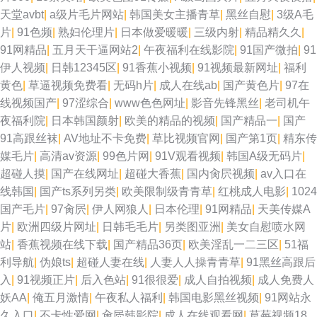
天堂avbt
|
a级片毛片网站
|
韩国美女主播青草
|
黑丝自慰
|
3级A毛
片
|
91色频
|
熟妇伦理片
|
日本做爱暖暖
|
三级内射
|
精品精久久
|
91网精品
|
五月天干逼网站2
|
午夜福利在线影院
|
91国产微拍
|
91
伊人视频
|
日韩12345区
|
91香蕉小视频
|
91视频最新网址
|
福利
黄色
|
草逼视频免费看
|
无码h片
|
成人在线ab
|
国产黄色片
|
97在
线视频国产
|
97涩综合
|
www色色网址
|
影音先锋黑丝
|
老司机午
夜福利院
|
日本韩国颜射
|
欧美的精品的视频
|
国产精品一
|
国产
91高跟丝袜
|
AV地址不卡免费
|
草比视频官网
|
国产第1页
|
精东传
媒毛片
|
高清av资源
|
99色片网
|
91V观看视频
|
韩国A级无码片
|
超碰人摸
|
国产在线网址
|
超碰大香蕉
|
国内肏屄视频
|
av入口在
线韩国
|
国产ts系列另类
|
欧美限制级青青草
|
红桃成人电影
|
1024
国产毛片
|
97肏屄
|
伊人网狼人
|
日本伦理
|
91网精品
|
天美传媒A
片
|
欧洲四级片网址
|
日韩毛毛片
|
另类图亚洲
|
美女自慰喷水网
站
|
香蕉视频在线下载
|
国产精品36页
|
欧美淫乱一二三区
|
51福
利导航
|
伪娘ts
|
超碰人妻在线
|
人妻人人操青青草
|
91黑丝高跟后
入
|
91视频正片
|
后入色站
|
91很很爱
|
成人自拍视频
|
成人免费人
妖AA
|
俺五月激情
|
午夜私人福利
|
韩国电影黑丝视频
|
91网站永
久入口
|
不卡性爱网
|
肏屄韩影院
|
成人在线观看网
|
草莓视频18