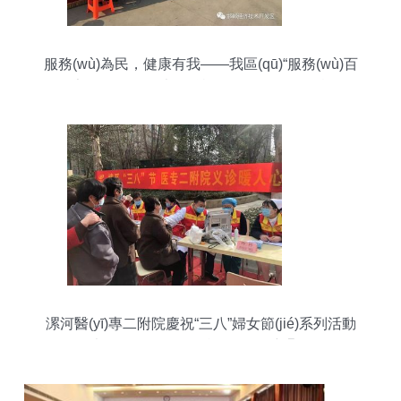
服務(wù)為民，健康有我——我區(qū)“服務(wù)百
姓健康行動(dòng)”大型義診活動(dòng)紀(jì)實(shí)
漯河醫(yī)專二附院慶祝“三八”婦女節(jié)系列活動
(dòng) 大型活動(dòng)組織服務(wù)彰顯關(guān)
懷