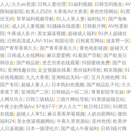
人人
|
久久av资源
|
日韩人妻伦理
|
51福利视频
|
日韩无码狼友
|
AV
限制级影院
|
欧美人Z0Z0
|
大香蕉AV大香蕉
|
黄色性情网站
|
91黑
丝无码
|
草草福利视频导航
|
91人人草人妻
|
福利短片
|
国产海角
社区
|
成人区人妻视频
|
91骚碰在线观看
|
日韩新片网
|
AV性爱影
院
|
午夜成人影片
|
美女漏逼视频
|
超碰成人福利
|
91伊人超碰在
线
|
日韩高清成人AV
|
91tv
|
韩国论理
|
日韩黄页网站
|
波多野一区
|
国产青草香蕉久久
|
国产青草香蕉久久
|
黄色电影链接
|
超碰天天
操
|
日韩成人在线网站
|
麻豆爱爱网
|
91看国产导航
|
国产欧美日
韩综合
|
国产精品射
|
变态另类在线观看
|
抖阴蜜桃免费
|
国产自
91
|
亚洲情趣自拍
|
足交视频在线看
|
黑丝福利导航
|
精东视频
|
91
在线视频国
|
九九大香蕉
|
亚洲精品无码一区
|
五月天桃色网
|
91
国产专区
|
超碰人妻人人
|
日本熟妇色视频
|
国产精品乱子伦
|
久久
香蕉丁香
|
亚洲国产二区
|
日韩精品ー区二区
|
青青影院学生妹
|
伊
人网玖玖久
|
日韩三级精品
|
三级片网站导航
|
91资源超碰总站
|
午夜少妇秀场Av
|
97色97干
|
伊人久久艹
|
欧日韩123区
|
91网页
在线版
|
超碰人人草51
|
麻豆香蕉草莓视频
|
人妖自慰网站
|
微拍
福利24
|
美女抠逼视频网站
|
午夜久草资源站
|
亚州色情
|
欧美伊
人日逼视频
|
日本一级理伦片
|
国产成人午夜福利
|
日韩3级片网