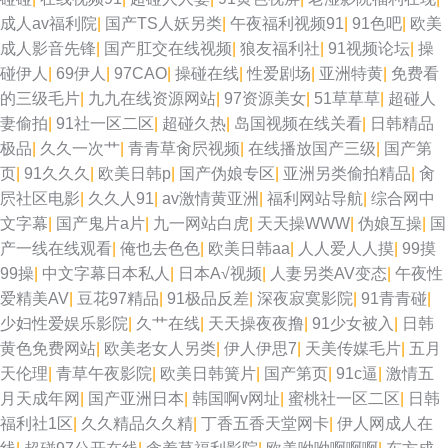
成人av福利院
|
国产TS人妖另类
|
午夜福利视频91
|
91色吧
|
欧美
成人91电影院 91视频线上网站 国产91精品密 变态丝袜另类 狠狠干成人社区
成人影音先锋
|
国产肛交在线视频
|
狼友福利社
|
91视频论坛
|
操
碰伊人
|
69伊人
|
97CAO
|
操碰在线
|
性爱剧场
|
亚洲特黄
|
免费看
欧美亚韩国产 欧美欧美欧美 欧美做爱直播 熟女熟妇BBw 另类综合另类 大香
的三级毛片
|
九九在线资源网站
|
97资源美女
|
51草草草
|
超碰人
妻偷拍
|
91社一区二区
|
超碰久热
|
岛国视频在线关看
|
日韩精品
蕉伊人视频网 中文字幕91 国产传媒日韩一区 日本激情视频 福利影院第二页
极品
|
久久一次艹
|
青青草肏屄视频
|
在线播放国产三级
|
国产第
页
|
91久久久
|
欧美日韩p
|
国产伪娘专区
|
亚洲另类偷拍精品
|
肏
超碰免费91 久久国产三级久久 成人网站香蕉 青青草在线网 日韩AA电影院
屄社区电影
|
久久人91
|
av激情黄亚洲
|
福利网站导航
|
综合网中
文字幕
|
国产鬼片a片
|
九一网站白虎
|
天天操WWW
|
伪娘互操
|
国
福利所av 久久理论婷婷网 日韩中文在线一线 91专区在线 成人福利黑料 精品
产一线在线观看
|
俺也去色色
|
欧美日韩aa
|
人人爱人人摸
|
99摸
99操
|
中文字幕日本私人
|
日本A√视频
|
人妻另类AV变态
|
午夜性
国产乱子伦 97综合激情 91足交视频 黄色AAA片电影 国产盗摄一二三区 久草
爱精美AV
|
豆花97精品
|
91极品反差
|
深夜寂寞影院
|
91青青碰
|
少妇性爱娱乐影院
|
久艹在线
|
天天操夜夜撸
|
91少女被入
|
日韩
欧美在线观看 99热最新地址6 人人妻人人插 午夜福利影院在线 AV剧场 成人
黄色免费网站
|
欧美老女人另类
|
伊人伊思7
|
天美传媒毛片
|
五月
天伦理
|
青草午夜影院
|
欧美日韩簧片
|
国产第页
|
91c逼
|
激情五
黄色三级 福利社女上位 亚洲久草首页 超碰在线97av 日本人妻字幕 亚洲欧洲
月天成年网
|
国产亚洲日本
|
韩国啊v网址
|
蜜桃社一区二区
|
日韩
福利社1区
|
久久精品久久精
|
丁香五香天堂网卡
|
伊人网成人在
另类 黄色仓库看片 91社视频 91大神原创 成人色影WWWW 日本性爱不卡 韩