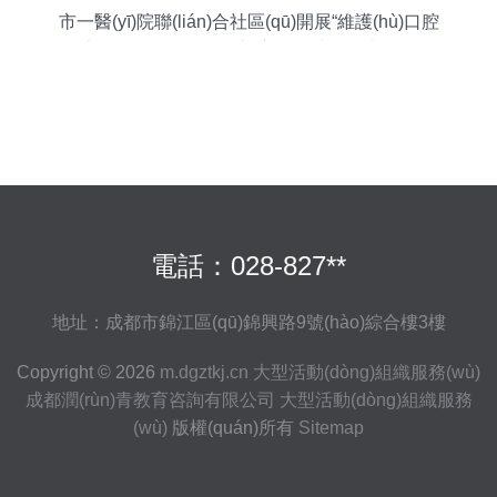
市一醫(yī)院聯(lián)合社區(qū)開展“維護(hù)口腔
健康，增進(jìn)全身健康”主題口腔義診大型活動
(dòng)
電話：028-827**
地址：成都市錦江區(qū)錦興路9號(hào)綜合樓3樓
Copyright © 2026
m.dgztkj.cn
大型活動(dòng)組織服務(wù)
成都潤(rùn)青教育咨詢有限公司
大型活動(dòng)組織服務
(wù)
版權(quán)所有
Sitemap