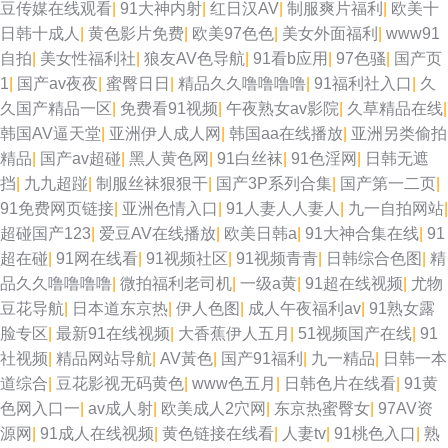
豆传媒在线观看
|
91大神内射
|
红日汉AV
|
制服爽片福利
|
欧美十
日韩十成人
|
黄色影片免费
|
欧美97色色
|
美女外面福利
|
www91
自拍
|
美女性福利社
|
狼友AV色导航
|
91看b应用
|
97色骚
|
国产页
1
|
国产av夜夜
|
蜜臀日日
|
精品久久噜噜噜噜
|
91福利社入口
|
久
久国产精品一区
|
免费看91视频
|
午夜熟女av影院
|
久草精品在线
|
韩国AV逼天堂
|
亚洲伊人成人网
|
韩国aa在线播放
|
亚洲另类偷拍
精品
|
国产av超碰
|
黑人黄色网
|
91白丝袜
|
91色淫网
|
日韩无遮
挡
|
九九超踫
|
制服丝袜狠狠干
|
国产3P系列合集
|
国产第一二页
|
91免费网页链接
|
亚洲色情入口
|
91人妻人人妻人
|
九一自拍网站
|
超碰国产123
|
爱豆AV在线播放
|
欧美日韩a
|
91大神合集在线
|
91
超在碰
|
91网在线看
|
91视频社区
|
91视频青青
|
日韩综合色图
|
精
品久久噜噜噜噜
|
微拍福利老司机
|
一级a黄
|
91超在线视频
|
尤物
豆花导航
|
日本道东京热
|
伊人色图
|
成人午夜福利av
|
91熟女露
脸专区
|
最新91在线视频
|
大香蕉伊人五月
|
51视频国产在线
|
91
社视频
|
精品网站导航
|
AV黃色
|
国产91福利
|
九一精品
|
日韩一本
道综合
|
豆花影视无码黄色
|
www色五月
|
日韩色片在线看
|
91黄
色网入口一
|
av成人射
|
欧美成人2穴网
|
东京热蜜臀女
|
97AV资
源网
|
91成人在线视频
|
黄色链接在线看
|
人妻tv
|
91桃色入口
|
熟