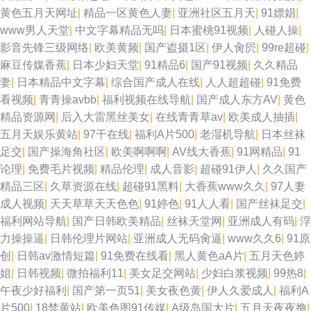
黄色五月天网址
|
精品一区黄色人妻
|
亚洲社区五月天
|
91嫖娼
|
www男人天堂
|
中文字幕精品无吗
|
日本蜜桃91视频
|
人碰人操
|
影音先锋三级网络
|
欧美黄频
|
国产盗摄1区
|
伊人肏屄
|
99re超碰
|
麻豆传媒香蕉
|
日本少妇天堂
|
91精品6
|
国产91视频
|
久久精品
妻
|
日本精品中文字幕
|
综合国产成人在线
|
人人超超碰
|
91免费
看视频
|
青青操avbb
|
福利视频在线导航
|
国产成人东方AV
|
黄色
精品资源网
|
后入大雷黑丝美女
|
在线青青草av
|
欧美成人抽插
|
五月天娱乐黄站
|
97干在线
|
福利A片500
|
老湿机导航
|
日本丝袜
足交
|
国产操海角社区
|
欧美啊啊啊
|
AV线大香蕉
|
91网精品
|
91
论理
|
免费毛片视频
|
精品伦理
|
成人音影
|
超碰91伊人
|
久久国产
精品三区
|
久草资源在线
|
超碰91黑料
|
大香蕉www久久
|
97人妻
成人视频
|
天天草草天天色色
|
91婷色
|
91人人看
|
国产丝袜足交
|
福利网站导航
|
国产日韩欧美精品
|
丝袜天堂网
|
亚洲成人有码
|
浮
力操操逼
|
日韩伦理片网站
|
亚洲成人无码肏逼
|
www久久6
|
91原
创
|
日韩av激情短篇
|
91免费在线看
|
黑人黄色aA片
|
五月天色婷
姐
|
日韩视频
|
微拍福利11
|
美女足交网站
|
少妇白浆视频
|
99热8
|
午夜少好福利
|
国产第一页51
|
美女夜色黄
|
伊人久爱成人
|
福利A
片500
|
18禁黄站
|
欧美色图91传媒
|
A级岛国大片
|
五月天夜夜撸
|