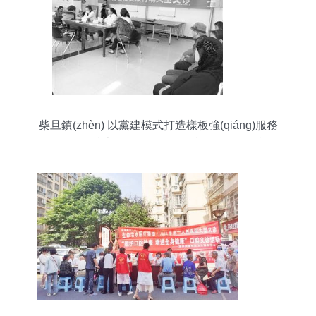
柴旦鎮(zhèn) 以黨建模式打造樣板強(qiáng)服務
(wù)，提升大型活動(dòng)組織服務(wù)效能