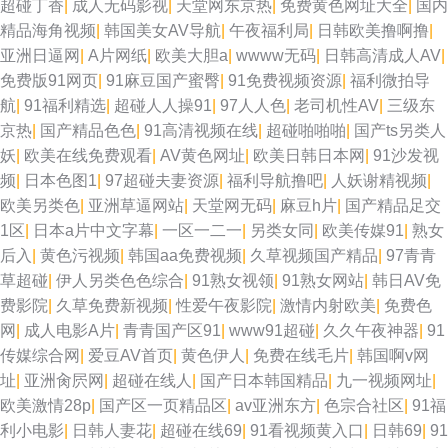
超碰丁香
|
成人无码影视
|
天堂网东京热
|
免费黄色网址大全
|
国内
精品海角视频
|
韩国美女AV导航
|
午夜福利局
|
日韩欧美撸啊撸
|
亚洲日逼网
|
A片网纸
|
欧美大胆a
|
wwww无码
|
日韩高清成人AV
|
免费版91网页
|
91麻豆国产蜜臀
|
91免费视频资源
|
福利微拍导
航
|
91福利精选
|
超碰人人操91
|
97人人色
|
老司机性AV
|
三级东
京热
|
国产精品色色
|
91高清视频在线
|
超碰啪啪啪
|
国产ts另类人
妖
|
欧美在线免费观看
|
AV黄色网址
|
欧美日韩日本网
|
91沙发视
频
|
日本色图1
|
97超碰夫妻资源
|
福利导航撸吧
|
人妖谢精视频
|
欧美另类色
|
亚洲草逼网站
|
天堂网无码
|
麻豆h片
|
国产精品足交
1区
|
日本a片中文字幕
|
一区一二一
|
另类女同
|
欧美传媒91
|
熟女
后入
|
黄色污视频
|
韩国aa免费视频
|
久草视频国产精品
|
97青青
草超碰
|
伊人另类色色综合
|
91熟女视领
|
91熟女网站
|
韩日AV免
费影院
|
久草免费新视频
|
性爱午夜影院
|
激情内射欧美
|
免费色
网
|
成人电影A片
|
青青国产区91
|
www91超碰
|
久久午夜神器
|
91
传媒综合网
|
爱豆AV首页
|
黄色伊人
|
免费在线毛片
|
韩国啊v网
址
|
亚洲肏屄网
|
超碰在线人
|
国产日本韩国精品
|
九一视频网址
|
欧美激情28p
|
国产区一页精品区
|
av亚洲东方
|
色宗合社区
|
91福
利小电影
|
日韩人妻花
|
超碰在线69
|
91看视频黄入口
|
日韩69
|
91