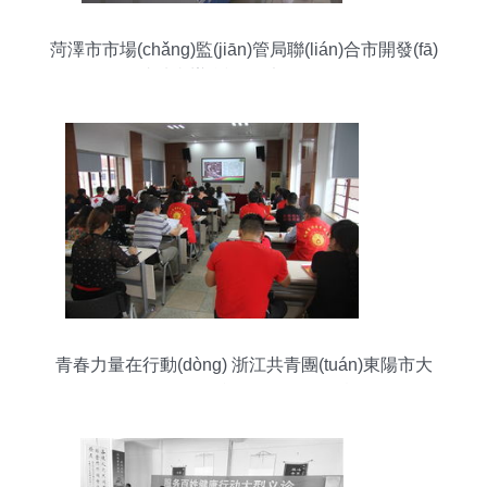
菏澤市市場(chǎng)監(jiān)管局聯(lián)合市開發(fā)
區(qū)局成功舉辦“透明工廠”體驗(yàn)日活動
(dòng)
青春力量在行動(dòng) 浙江共青團(tuán)東陽市大
型活動(dòng)組織服務(wù)紀(jì)實(shí)