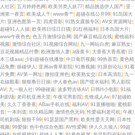
人社区
|
五月婷婷色网
|
欧美另类人妖77
|
精品挑选伊人国产
|
亚
月基地 欧美中出 国产40页 超碰99爱 性爱网五月天 91官方视频网站 天堂资
洲第一夜页
|
欧美成人干
|
www青艹
|
超碰在线公开99
|
91岛国大
片
|
亚洲色图第一页
|
四虎音影
|
91熟女露脸专区
|
AV女资源网址
|
源网欧美色 大香蕉伊 红日汉AV 大香蕉伊人97 久久青青草 国产区性爱在线
超碰91人人操
|
欧美韩日综日日骚
|
91红桃福利
|
日本岛国大片
|
www午夜色色
|
色五月激情综合网
|
国产麻豆精品在线
|
蜜桃福利
丝袜另类性爱AV 老湿浮力院 老湿机试看福利 日韩人妻视频导航 91性爱视频
视频
|
激情综合社区
|
91视频综合网站
|
九一网站白虎
|
麻豆熟女
|
豆花视频精品付费
|
欧洲激情人妻
|
a级黄卡
|
大香蕉大香蕉蜜
|
日
大全 www97丝足网 超碰免费97 东方四虎影院 日韩无码内射 韩国日本a级片
本三级aaa
|
少妇超碰在线播放
|
中日肏屄视频
|
99热首页
|
黄色精
品免费
|
操碰伊人
|
亚洲av青草影院
|
91撸视频
|
91原创论坛
|
91看
国产第一页51 国产精品一二区 三级网址在线播放 亚洲a级在线 色香焦尹人
片免费
|
AV第一网址
|
微拍亚洲色
|
欧美熟女交
|
日本高清乱
|
九一
在線觀看
|
狠狠撸日日操
|
伊人春色av
|
国产喷水福利
|
男人影院
网 都市激激情 五月婷婷操逼 伊人久爱成人 福利AV在线导航 国产馆绿帽 国
AV
|
九一狼人社
|
99碰碰逼
|
波多野吉依AV
|
日韩H小电影
|
91福
利剧场
|
老司机亚洲天堂
|
午夜宅男影院
|
先锋成人Av
|
97超碰欧
产精品在线久久 超碰在桃 国产av自拍高清 91人妻人人妻人 www春色国产
美
|
久久丁香香蕉
|
ABav手机在线
|
福利AV
|
91直播啪啪
|
蜜桃影
音
|
一本到道
|
玖玖精品网
|
激情色色无码
|
性爱福利老司机
|
午夜l
91网站久久 91视频区 国产区丝袜玉足 免费肏屄 超碰在线女人 亚洲色色网站
司机剧场
|
狠狠干99
|
91瑟瑟国产黑料
|
欧美性爱天天网
|
日本性
视频
|
99爱操
|
色中色综合色图
|
AV性爱网
|
伊人久久狼人
|
99超
日韩AA电影 日韩伦理视频 黑丝变态人妖 豆花吃瓜网 无码夜夜 福利社老湿机
碰碰
|
在线视频91
|
超碰人人妻
|
91黄色视屏
|
老湿影院福利在现
|