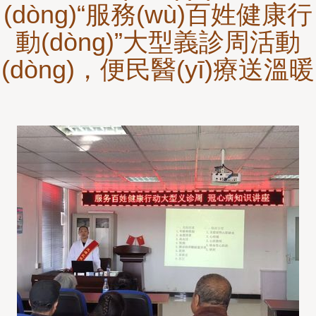
(dòng)“服務(wù)百姓健康行
動(dòng)”大型義診周活動
(dòng)，便民醫(yī)療送溫暖