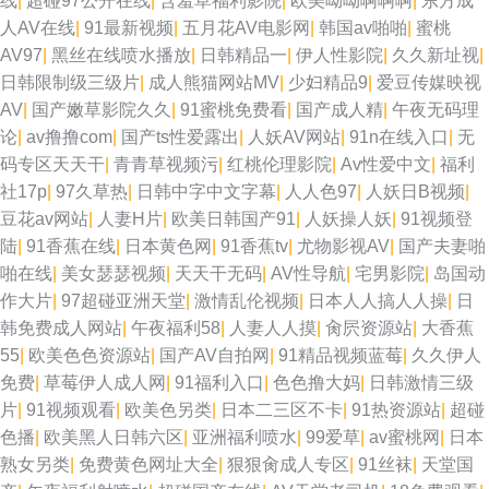
线
|
超碰97公开在线
|
含羞草福利影院
|
欧美呦呦啊啊啊
|
东方成
人AV在线
|
91最新视频
|
五月花AV电影网
|
韩国av啪啪
|
蜜桃
国综合色图 含羞草婷婷 欧美性爱1 99人人干人人干 91c逼 草草影院黄色 久
AV97
|
黑丝在线喷水播放
|
日韩精品一
|
伊人性影院
|
久久新址视
|
日韩限制级三级片
|
成人熊猫网站MV
|
少妇精品9
|
爱豆传媒映视
久国产电影 国产欧美日产精品 在线色情2026 亚洲成人网站在线 日韩深夜av
AV
|
国产嫩草影院久久
|
91蜜桃免费看
|
国产成人精
|
午夜无码理
论
|
av撸撸com
|
国产ts性爱露出
|
人妖AV网站
|
91n在线入口
|
无
福利 久久伊人亚洲 熟女福利视频导航 女同喷水 大香蕉伊人网 四虎影院欧美
码专区天天干
|
青青草视频污
|
红桃伦理影院
|
Av性爱中文
|
福利
社17p
|
97久草热
|
日韩中字中文字幕
|
人人色97
|
人妖日B视频
|
系列 久草免费色站 ab片免费观看 国产盗摄1区 97视频在线观看 综合色图亚
豆花av网站
|
人妻H片
|
欧美日韩国产91
|
人妖操人妖
|
91视频登
陆
|
91香蕉在线
|
日本黄色网
|
91香蕉tv
|
尤物影视AV
|
国产夫妻啪
洲 91无码精品蜜桃 韩国3级无码 日韩欧美中文自拍 欧美精品再现 熟女双飞
啪在线
|
美女瑟瑟视频
|
天天干无码
|
AV性导航
|
宅男影院
|
岛国动
作大片
|
97超碰亚洲天堂
|
激情乱伦视频
|
日本人人搞人人操
|
日
网 韩日av电影网站 麻豆陈可心AV 国产不卡1 91色女导航 亚洲a级 福利激情
韩免费成人网站
|
午夜福利58
|
人妻人人摸
|
肏屄资源站
|
大香蕉
55
|
欧美色色资源站
|
国产AV自拍网
|
91精品视频蓝莓
|
久久伊人
导航 美女操B黄色 操逼片不卡 AV福利网 97精品影视 天天干天天爽 麻豆福利
免费
|
草莓伊人成人网
|
91福利入口
|
色色撸大妈
|
日韩激情三级
片
|
91视频观看
|
欧美色另类
|
日本二三区不卡
|
91热资源站
|
超碰
导航 尤物超碰偷拍91 国产传媒A片大全 少妇影院在线 影音先锋三级片 91网
色播
|
欧美黑人日韩六区
|
亚洲福利喷水
|
99爱草
|
av蜜桃网
|
日本
熟女另类
|
免费黄色网址大全
|
狠狠肏成人专区
|
91丝袜
|
天堂国
站网址大全 精品粉嫩久久懂色 三级网做爱 国产精品一页二页 欧美精品18 超