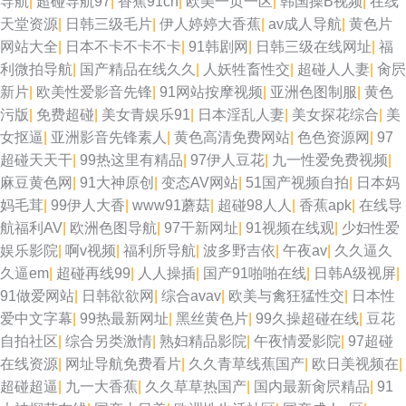
导航
|
超碰导航97
|
香蕉91cn
|
欧美一页一区
|
韩国操B视频
|
在线
天堂资源
|
日韩三级毛片
|
伊人婷婷大香蕉
|
av成人导航
|
黄色片
网站大全
|
日本不卡不卡不卡
|
91韩剧网
|
日韩三级在线网址
|
福
利微拍导航
|
国产精品在线久久
|
人妖牲畜性交
|
超碰人人妻
|
肏屄
新片
|
欧美性爱影音先锋
|
91网站按摩视频
|
亚洲色图制服
|
黄色
污版
|
免费超碰
|
美女青娱乐91
|
日本淫乱人妻
|
美女探花综合
|
美
女抠逼
|
亚洲影音先锋素人
|
黄色高清免费网站
|
色色资源网
|
97
超碰天天干
|
99热这里有精品
|
97伊人豆花
|
九一性爱免费视频
|
麻豆黄色网
|
91大神原创
|
变态AV网站
|
51国产视频自拍
|
日本妈
妈毛茸
|
99伊人大香
|
www91蘑菇
|
超碰98人人
|
香蕉apk
|
在线导
航福利AV
|
欧洲色图导航
|
97干新网址
|
91视频在线观
|
少妇性爱
娱乐影院
|
啊v视频
|
福利所导航
|
波多野吉依
|
午夜av
|
久久逼久
久逼em
|
超碰再线99
|
人人操插
|
国产91啪啪在线
|
日韩A级视屏
|
91做爱网站
|
日韩欲欲网
|
综合avav
|
欧美与禽狂猛性交
|
日本性
爱中文字幕
|
99热最新网址
|
黑丝黄色片
|
99久操超碰在线
|
豆花
自拍社区
|
综合另类激情
|
熟妇精品影院
|
午夜情爱影院
|
97超碰
在线资源
|
网址导航免费看片
|
久久青草线蕉国产
|
欧日美视频在
|
超碰超逼
|
九一大香蕉
|
久久草草热国产
|
国内最新肏屄精品
|
91