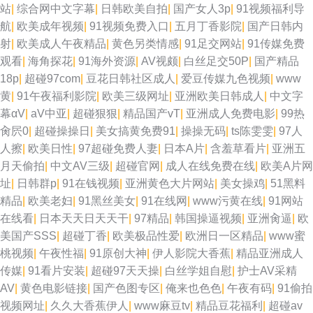
站
|
综合网中文字幕
|
日韩欧美自拍
|
国产女人3p
|
91视频福利导
航
|
欧美成年视频
|
91视频免费入口
|
五月丁香影院
|
国产日韩内
射
|
欧美成人午夜精品
|
黄色另类情感
|
91足交网站
|
91传媒免费
观看
|
海角探花
|
91海外资源
|
AV视颇
|
白丝足交50P
|
国产精品
18p
|
超碰97com
|
豆花日韩社区成人
|
爱豆传媒九色视频
|
www
黄
|
91午夜福利影院
|
欧美三级网址
|
亚洲欧美日韩成人
|
中文字
幕αV
|
aV中亚
|
超碰狠狠
|
精品国产vT
|
亚洲成人免费电影
|
99热
肏屄0
|
超碰操操日
|
美女搞黄免费91
|
操操无码
|
ts陈雯雯
|
97人
人擦
|
欧美日性
|
97超碰免费人妻
|
日本A片
|
含羞草看片
|
亚洲五
月天偷拍
|
中文AV三级
|
超碰官网
|
成人在线免费在线
|
欧美A片网
址
|
日韩群p
|
91在钱视频
|
亚洲黄色大片网站
|
美女操鸡
|
51黑料
精品
|
欧美老妇
|
91黑丝美女
|
91在线网
|
www污黄在线
|
91网站
在线看
|
日本天天日天天干
|
97精品
|
韩国操逼视频
|
亚洲肏逼
|
欧
美国产SSS
|
超碰丁香
|
欧美极品性爱
|
欧洲日一区精品
|
www蜜
桃视频
|
午夜性福
|
91原创大神
|
伊人影院大香蕉
|
精品亚洲成人
传媒
|
91看片安装
|
超碰97天天操
|
白丝学姐自慰
|
护士AV采精
AV
|
黄色电影链接
|
国产色图专区
|
俺来也色色
|
午夜有码
|
91偷拍
视频网址
|
久久大香蕉伊人
|
www麻豆tv
|
精品豆花福利
|
超碰av