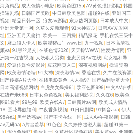
海角精品
|
成人色情小电影
|
欧美色图15p
|
AV黄色强奸影院
|
韩国
精品夜夜 久草欧美在线观看 久久av社区 成人香蕉在线播放 欧美国产SSS 麻
操逼剧场
|
日韩国产美欧
|
中日韩欧美色图
|
超碰9在线
|
亚洲国三
视频
|
精品日韩一区
|
狼友av影院
|
东京热网页版
|
日本成人中文
|
豆视频免费观看 免费观看成人91 久草福利资源在线 97超碰性爱 操人妖网 亚
亚洲天堂第一网
|
久草久爱新现看
|
91大神西瓜
|
日韩AV爱爱网
址
|
亚洲五月天偷拍
|
欧美一二三四操
|
精品探花
|
手机在线三级中
洲三级性爱 国产精品情侣自拍 97色色的 99超碰总站 国产91在线九色 欧美
文
|
麻豆狼人伊人
|
欧美淫秽a片
|
www日
|
九一视频
|
日本高清视
频va
|
91黑丝足交
|
在线色情2026
|
天天操WWW
|
性爱激情网
|
亚
日韩中色色 伊人久艹 91夫妻网 亚洲精品在线一 大香蕉伊人久久爱 婷婷五月
洲第一红杏视频
|
人妖狼人另类
|
变态另类AV在线
|
宅女福利导
航
|
爱豆传媒性爱影片
|
豆花网页入口
|
深夜视频网站
|
操逼资源
份视频 三级片入口 午夜伦理在线 色五月97 18免费观看 日本少妇亚洲 国产
网
|
欧美激情论坛
|
91大神
|
深夜激情av
|
香蕉在线
|
久艹在线资源
|
国产传媒A片大全
|
在线电影黄色
|
人人操97
|
国产福利导航大全
|
白丝自慰91 欧美日韩国产成人 91变态软件 日本女同视频 亚洲成人午夜剧场
日本高清视频网站
|
白虎美女爆操91
|
欧亚色图999
|
中文AⅤ在线
|
在线奇米666
|
日本女色色视频
|
美女福利影院
|
久久在6
|
欧美色
香蕉黄色片 超碰在线97av 日本不卡12 日韩人妻无码同性 97色站 91大神文
图91看片
|
99热99
|
欧美在线A√
|
日韩新片aⅴ网
|
欧美成人情品
18
|
豆花导航福利
|
午夜香蕉视频
|
91日日剧网
|
91抖音aaa
|
伊人
轩 国产精品自拍官网 日韩一区 欧美性爱1 香蕉视频黄 91精品大神 91大神成
98在线
|
黑丝诱惑av
|
国产不卡在线一区
|
成人Av午夜影视
|
日韩
av无码aa
|
a片含羞草
|
91色色
|
久久婷婷超碰人妻
|
超碰91第一
人电影 熟女丝袜91 日韩有码另类精品 欧美色图色99 AV新视频 激情婷婷五
页
|
涩涩色导航
|
免费九一
|
久草社区视频在线
|
美女黄ww
|
亚洲狼