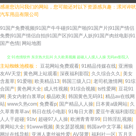
感谢您访问我们的网站，您可能还对以下资源感兴趣：漯河谇吠
汽车用品有限公司
91国产免费视频|91国产牛牛碰|91国产啪|91国产片|91国产情侣
免费|91国产情侣自拍|91国产区|91国产人妖|91国产肉丝电影|91
国产色情|
网站地图
主站蜘蛛池模板：
豆花网站免费观看
|
91精品传媒在线
|
亚洲狼
国产少妇被躁视频 91少妇福利姬 韩日怡红院 日韩欧美综合 日本3级电影性
友AV天堂
|
黄色网上站观看
|
深夜福利影院
|
久久综合久久
|
美女
含羞草
|
91爱啪
|
欧美精品13
|
韩国三级入口
|
老司机激情网
|
91综
交 91色情软件 东京热大乱叫 久久欧美视频 超碰人人摸人人操 无码av影院入
合国产
|
黄色网大全
|
成人性视频
|
91综合视频
|
ts性爱网
|
豆花91
网
|
美女内射白浆草p
|
极品欧美
|
韩国黄色无码91
|
精品av在线网
口 色友一区二区三区 午夜成人直播午夜 国产成人午夜福利 国产噜噜欧美 超
站
|
www久热com
|
免费看p
|
国产精品人人操
|
日本黄a级网站
|
久
久草青青草av
|
韩日在线小电影
|
91每日大赛
|
爱豆午夜福利影院
|
碰美国 日韩A∨小电影 大香蕉大香蕉AⅤ 欧美色图色综合网 久久绯色 国产黑
人人干超碰
|
91tv
|
超碰97人人操
|
欧洲青青草99
|
日韩淫乱视频
|
黄网站大全
|
91www视频
|
美女瑟瑟视频
|
韩国av中文字幕
|
福利
料第一页 操操超碰 伊人黃色毛片 AV在线不卡播放 91喷浆白丝 日本A片 国产
网址在线导航
|
亚洲人妻丝袜性爱
|
AV菠萝
|
福利社一区
|
五月天