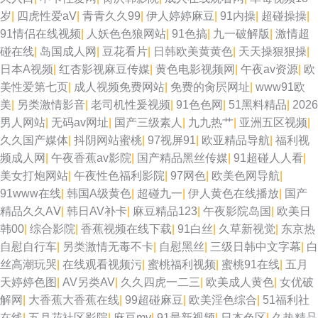
岁
|
四虎性爱aV
|
青青久久99
|
伊人婷婷麻豆
|
91内操
|
超碰操操
|
91情侣在线视频
|
人妖色色狼网站
|
91色搞
|
九一破解版
|
激情超
碰在线
|
岛国成人网
|
豆花看片
|
日韩欧美黄黄色
|
天天操狠狠操
|
日本A视频
|
红杏影视麻豆传媒
|
黄色电影视频网
|
午夜av资源
|
欧
美性爱第七页
|
成人视频免费网站
|
免费的肏屄网址
|
www91欧
美
|
另类激情影音
|
老司机性爰视频
|
91色色网
|
51黑料精品
|
2026
男人网站
|
无码av网址
|
国产三级素人
|
九九热艹
|
亚洲五区视频
|
久久国产媒体
|
抖阴网站蜜桃
|
97视屏91
|
欧亚精品导航
|
福利视
频成人网
|
午夜香蕉av影院
|
国产精品黑丝传媒
|
91超碰人人看
|
美女打炮网站
|
午夜性色福利影院
|
97网色
|
欧美色网导航
|
91www在线
|
韩国A级黄色
|
超碰九一
|
伊人黄色在线播放
|
国产
精品久久AⅤ
|
韩日AV补卡
|
麻豆精品123
|
午夜影院岛国
|
欧美日
韩00
|
综合影院
|
香蕉视频在线下载
|
91白丝
|
久草新视觉
|
东京热
自慰自行车
|
另类激情无毒不卡
|
自慰黑丝
|
三级日韩中文字幕
|
白
丝高潮玩哭
|
在线观看视频污
|
蜜桃福利视频
|
蜜桃91在线
|
五月
天婷婷色图
|
AV另类AV
|
久久四虎一二三
|
欧美成人黄色
|
女优破
解网
|
大香蕉大香蕉在线
|
99超碰麻豆
|
欧美淫色综合
|
51福利社
在线
|
五月花社区影院
|
麻豆mv
|
91最新视频
|
日本色区
|
久热精品