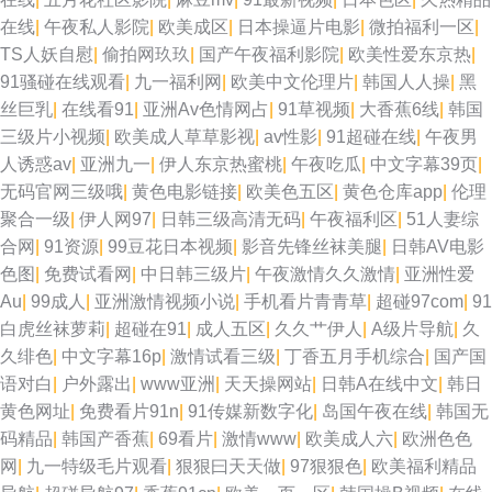
在线
|
午夜私人影院
|
欧美成区
|
日本操逼片电影
|
微拍福利一区
|
TS人妖自慰
|
偷拍网玖玖
|
国产午夜福利影院
|
欧美性爱东京热
|
91骚碰在线观看
|
九一福利网
|
欧美中文伦理片
|
韩国人人操
|
黑
丝巨乳
|
在线看91
|
亚洲Av色情网占
|
91草视频
|
大香蕉6线
|
韩国
三级片小视频
|
欧美成人草草影视
|
av性影
|
91超碰在线
|
午夜男
人诱惑av
|
亚洲九一
|
伊人东京热蜜桃
|
午夜吃瓜
|
中文字幕39页
|
无码官网三级哦
|
黄色电影链接
|
欧美色五区
|
黄色仓库app
|
伦理
聚合一级
|
伊人网97
|
日韩三级高清无码
|
午夜福利区
|
51人妻综
合网
|
91资源
|
99豆花日本视频
|
影音先锋丝袜美腿
|
日韩AV电影
色图
|
免费试看网
|
中日韩三级片
|
午夜激情久久激情
|
亚洲性爱
Au
|
99成人
|
亚洲激情视频小说
|
手机看片青青草
|
超碰97com
|
91
白虎丝袜萝莉
|
超碰在91
|
成人五区
|
久久艹伊人
|
A级片导航
|
久
久绯色
|
中文字幕16p
|
激情试看三级
|
丁香五月手机综合
|
国产国
语对白
|
户外露出
|
www亚洲
|
天天操网站
|
日韩A在线中文
|
韩日
黄色网址
|
免费看片91n
|
91传媒新数字化
|
岛国午夜在线
|
韩国无
码精品
|
韩国产香蕉
|
69看片
|
激情www
|
欧美成人六
|
欧洲色色
网
|
九一特级毛片观看
|
狠狠曰天天做
|
97狠狠色
|
欧美福利精品