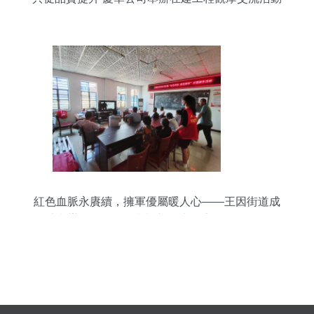
紅色血脈永賡續，擁軍優屬暖人心——王因街道成
功舉辦“紅色傳承 愛黨擁軍”大型志愿服務活動