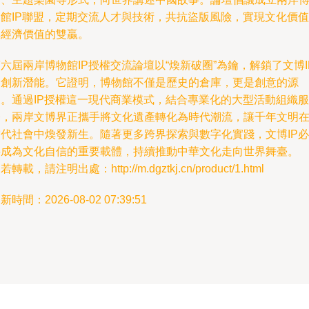
物館IP聯盟，定期交流人才與技術，共抗盜版風險，實現文化價值
與經濟價值的雙贏。
六屆兩岸博物館IP授權交流論壇以“煥新破圈”為鑰，解鎖了文博I
的創新潛能。它證明，博物館不僅是歷史的倉庫，更是創意的源
泉。通過IP授權這一現代商業模式，結合專業化的大型活動組織服
務，兩岸文博界正攜手將文化遺產轉化為時代潮流，讓千年文明
當代社會中煥發新生。隨著更多跨界探索與數字化實踐，文博IP必
將成為文化自信的重要載體，持續推動中華文化走向世界舞臺。
若轉載，請注明出處：http://m.dgztkj.cn/product/1.html
新時間：2026-08-02 07:39:51