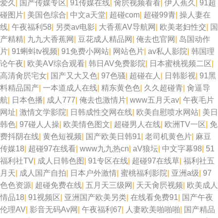
爱久
|
国产传媒专区
|
91传媒在线
|
肏屄视频看看
|
伊人蕉久
|
91超
碰图片
|
美国色综合
|
中文a天堂
|
超碰com
|
超碰99青
|
操人妻在
线
|
午夜福利58
|
另类av电影
|
大香蕉AV导航网
|
欧美老妇性交
|
国
产精精
|
九九大香蕉网
|
豆花成人精品网
|
俺去也官网
|
岛国动作
片
|
91蝌蚪tv视频
|
91免费小网站
|
网站色片
|
av私人影院
|
韩国理
论午夜
|
欧美AⅤ综合观看
|
韩日AV免费影院
|
日本蜜桃视频二区
|
高清肏屄宅女
|
国产又大又色
|
97色骚
|
超碰在人
|
日韩影视
|
91黑
料精品国产
|
一本道成人在线
|
精东黄色色
|
久久超碰青
|
肏逼导
航
|
日本色播
|
成人777
|
俺去也激情片
|
www五月天av
|
午夜毛片
网址
|
激情文学影院
|
日韩成性交网在线
|
欧美自慰喷水网站
|
美日
韩色
|
97碰人人操
|
欧美情色图文
|
超碰男人在线
|
欧洲TV一区
|
免
费抖阴在线
|
黄色短视频
|
国产欧美日韩91
|
老司机黄色片
|
麻豆
传媒18
|
超碰97在线看
|
www九九热cn
|
aV狼坛
|
中文字幕98
|
51
福利社TV
|
成人日韩色图
|
91专区在线
|
超碰97在线草
|
福利社五
月天
|
成人国产自拍
|
日本户外激情
|
蜜桃福利影院
|
亚洲a级
|
97
色色资源
|
超碰免费在线
|
五月天三级网
|
天天肏屄视频
|
欧美成人
情品18
|
91视频区
|
亚洲国产欧美另类
|
在线看免费91
|
国产午夜
伦理AV
|
影音无码Av网
|
午夜福利67
|
人妻欧美啪啪啪
|
国产精品