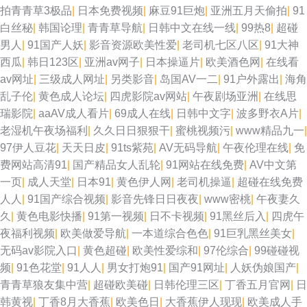
拍青青草3极品
|
日本免费视频
|
麻豆91巨炮
|
亚洲五月天偷拍
|
91
白丝秘
|
韩国论理
|
青青草导航
|
日韩中文在线一线
|
99热8
|
超碰
男人
|
91国产人妖
|
影音资源欧美性爱
|
老司机七区八区
|
91大神
西瓜
|
韩日123区
|
亚洲av网子
|
日本操逼片
|
欧美酒色网
|
在线看
av网址
|
三级成人网址
|
另类影音
|
岛国AV一二
|
91户外露出
|
海角
乱子伦
|
黄色成人论坛
|
四虎影院av网站
|
午夜剧场亚洲
|
在线思
瑞影院
|
aaAV成人看片
|
69成人在线
|
日韩中文字
|
波多野衣A片
|
老湿机午夜场福利
|
久久日日狠狠干
|
蜜桃视频污
|
www精品九一
|
97伊人豆花
|
天天日皮
|
91ts紫苑
|
AV无码导航
|
午夜伦理在线
|
免
费网站高清91
|
国产精品女人乱轮
|
91网站在线免费
|
AV中文第
一页
|
成人天堂
|
日本91
|
黄色伊人网
|
老司机操逼
|
超碰在线免费
人人
|
91国产综合视频
|
影音先锋日日夜夜
|
www密桃
|
午夜妻久
久
|
黄色电影快播
|
91第一视频
|
日不卡视频
|
91黑丝后入
|
四虎午
夜福利视频
|
欧美做爱导航
|
一本道综合色色
|
91巨乳黑丝美女
|
无码av影院入口
|
黄色超碰
|
欧美性爱综和
|
97伦综合
|
99碰碰视
频
|
91色花堂
|
91人人
|
男女打炮91
|
国产91网址
|
人妖伪娘国产
|
青青草狼友集中营
|
超碰欧美碰
|
日韩伦理三区
|
丁香五月官网
|
日
韩黄视
|
丁香8月大香蕉
|
欧美色日
|
大香蕉伊人现现
|
欧美成人手