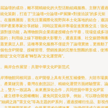
本屆論壇的成功，離不開精細化的大型活動組織服務。主辦方通
統化策劃，打造了“主論壇+分論壇+IP展陳+對接洽談”的多元矩
陣。在服務層面，首先注重國際化視野與本土化落地的結合，邀
全球IP產業專家分享經驗，同時設置兩岸專場促進實務交流；強化
資源對接功能，為博物館與企業搭建授權合作平臺，現場促成多
IP簽約；利用線上線下聯動擴大影響力，通過直播、社交媒體傳播
覆蓋更廣泛人群。這種專業化服務不僅提升了論壇實效，更推動
一個包含IP開發、授權管理、營銷推廣的完整生態圈的形成，使博
館從“文化守護者”轉型為“文化運營商”。
四、兩岸合作展望：共塑中華文化IP新范式
兩岸博物館同根同源，在IP開發上具有天然互補優勢。大陸市場廣
闊、產業鏈完善，臺灣在創意設計、精細化運營方面經驗豐富。
壇上，雙方一致認為，未來應深化合作，共同挖掘中華文化IP富
礦，建立標準化授權機制，避免同質化競爭。例如，可以聯合開
“絲綢之路”“茶文化”等為主題的IP系列，通過授權衍生品、影視
品、主題樂園等形式，向世界講述中國故事。論壇倡議成立兩岸