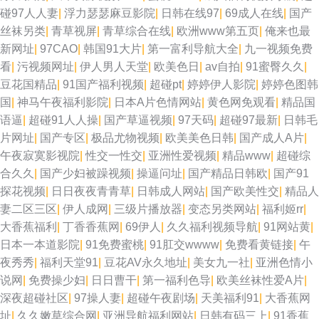
碰97人人妻
|
浮力瑟瑟麻豆影院
|
日韩在线97
|
69成人在线
|
国产
福利所av 久久理论婷婷网 日韩中文在线一线 91专区在线 成人福利黑料 精品
丝袜另类
|
青草视屏
|
青草综合在线
|
欧洲www第五页
|
俺来也最
新网址
|
97CAO
|
韩国91大片
|
第一富利导航大全
|
九一视频免费
国产乱子伦 97综合激情 91足交视频 黄色AAA片电影 国产盗摄一二三区 久草
看
|
污视频网址
|
伊人男人天堂
|
欧美色日
|
av自拍
|
91蜜臀久久
|
豆花国精品
|
91国产福利视频
|
超碰pt
|
婷婷伊人影院
|
婷婷色图韩
欧美在线观看 99热最新地址6 人人妻人人插 午夜福利影院在线 AV剧场 成人
国
|
神马午夜福利影院
|
日本A片色情网站
|
黄色网免观看
|
精品国
语逼
|
超碰91人人操
|
国产草逼视频
|
97天码
|
超碰97最新
|
日韩毛
黄色三级 福利社女上位 亚洲久草首页 超碰在线97av 日本人妻字幕 亚洲欧洲
片网址
|
国产专区
|
极品尤物视频
|
欧美美色日韩
|
国产成人A片
|
午夜寂寞影视院
|
性交一性交
|
亚洲性爱视频
|
精品www
|
超碰综
另类 黄色仓库看片 91社视频 91大神原创 成人色影WWWW 日本性爱不卡 韩
合久久
|
国产少妇被躁视频
|
操逼问址
|
国产精品日韩欧
|
国产91
探花视频
|
日日夜夜青青草
|
日韩成人网站
|
国产欧美性交
|
精品人
国综合色图 含羞草婷婷 欧美性爱1 99人人干人人干 91c逼 草草影院黄色 久
妻二区三区
|
伊人成网
|
三级片播放器
|
变态另类网站
|
福利姬rr
|
大香蕉福利
|
丁香香蕉网
|
69伊人
|
久久福利视频导航
|
91网站黄
|
久国产电影 国产欧美日产精品 在线色情2026 亚洲成人网站在线 日韩深夜av
日本一本道影院
|
91免费蜜桃
|
91肛交wwww
|
免费看黄链接
|
午
夜秀秀
|
福利天堂91
|
豆花AV永久地址
|
美女九一社
|
亚洲色情小
福利 久久伊人亚洲 熟女福利视频导航 女同喷水 大香蕉伊人网 四虎影院欧美
说网
|
免费操少妇
|
日日曹干
|
第一福利色导
|
欧美丝袜性爱A片
|
深夜超碰社区
|
97操人妻
|
超碰午夜剧场
|
天美福利91
|
大香蕉网
系列 久草免费色站 ab片免费观看 国产盗摄1区 97视频在线观看 综合色图亚
址
|
久久嫩草综合网
|
亚洲导航福利网站
|
日韩有码三上
|
91香蕉