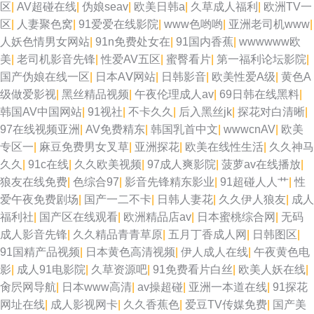
区
|
AV超碰在线
|
伪娘seav
|
欧美日韩a
|
久草成人福利
|
欧洲TV一
区
|
人妻聚色窝
|
91爱爱在线影院
|
www色哟哟
|
亚洲老司机www
|
人妖色情男女网站
|
91n免费处女在
|
91国内香蕉
|
wwwwww欧
美
|
老司机影音先锋
|
性爱AV五区
|
蜜臀看片
|
第一福利论坛影院
|
国产伪娘在线一区
|
日本AⅤ网站
|
日韩影音
|
欧美性爱A级
|
黄色A
级做爱影视
|
黑丝精品视频
|
午夜伦理成人av
|
69日韩在线黑料
|
韩国AV中国网站
|
91视社
|
不卡久久
|
后入黑丝jk
|
探花对白清晰
|
97在线视频亚洲
|
AV免费精东
|
韩国乳首中文
|
wwwcnAV
|
欧美
专区一
|
麻豆免费男女叉草
|
亚洲探花
|
欧美在线性生活
|
久久神马
久久
|
91c在线
|
久久欧美视频
|
97成人爽影院
|
菠萝av在线播放
|
狼友在线免费
|
色综合97
|
影音先锋精东影业
|
91超碰人人艹
|
性
爱午夜免费剧场
|
国产一二不卡
|
日韩人妻花
|
久久伊人狼友
|
成人
福利社
|
国产区在线观看
|
欧洲精品店av
|
日本蜜桃综合网
|
无码
成人影音先锋
|
久久精品青青草原
|
五月丁香成人网
|
日韩图区
|
91国精产品视频
|
日本黄色高清视频
|
伊人成人在线
|
午夜黄色电
影
|
成人91电影院
|
久草资源吧
|
91免费看片白丝
|
欧美人妖在线
|
肏屄网导航
|
日本www高清
|
av操超碰
|
亚洲一本道在线
|
91探花
网址在线
|
成人影视网卡
|
久久香蕉色
|
爱豆TV传媒免费
|
国产美