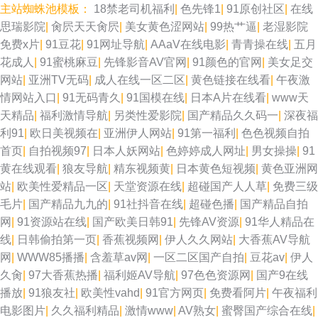
主站蜘蛛池模板：
18禁老司机福利
|
色先锋1
|
91原创社区
|
在线
国产少妇被躁视频 91少妇福利姬 韩日怡红院 日韩欧美综合 日本3级电影性
思瑞影院
|
肏屄天天肏屄
|
美女黄色涩网站
|
99热艹逼
|
老湿影院
免费x片
|
91豆花
|
91网址导航
|
AAaV在线电影
|
青青操在线
|
五月
交 91色情软件 东京热大乱叫 久久欧美视频 超碰人人摸人人操 无码av影院入
花成人
|
91蜜桃麻豆
|
先锋影音AV官网
|
91颜色的官网
|
美女足交
网站
|
亚洲TV无码
|
成人在线一区二区
|
黄色链接在线看
|
午夜激
口 色友一区二区三区 午夜成人直播午夜 国产成人午夜福利 国产噜噜欧美 超
情网站入口
|
91无码青久
|
91国模在线
|
日本A片在线看
|
www天
天精品
|
福利激情导航
|
另类性爱影院
|
国产精品久久码一
|
深夜福
碰美国 日韩A∨小电影 大香蕉大香蕉AⅤ 欧美色图色综合网 久久绯色 国产黑
利91
|
欧日美视频在
|
亚洲伊人网站
|
91第一福利
|
色色视频自拍
首页
|
自拍视频97
|
日本人妖网站
|
色婷婷成人网址
|
男女操操
|
91
料第一页 操操超碰 伊人黃色毛片 AV在线不卡播放 91喷浆白丝 日本A片 国产
黄在线观看
|
狼友导航
|
精东视频黄
|
日本黄色短视频
|
黄色亚洲网
站
|
欧美性爱精品一区
|
天堂资源在线
|
超碰国产人人草
|
免费三级
精品夜夜 久草欧美在线观看 久久av社区 成人香蕉在线播放 欧美国产SSS 麻
毛片
|
国产精品九九的
|
91社抖音在线
|
超碰色播
|
国产精品自拍
网
|
91资源站在线
|
国产欧美日韩91
|
先锋AV资源
|
91华人精品在
豆视频免费观看 免费观看成人91 久草福利资源在线 97超碰性爱 操人妖网 亚
线
|
日韩偷拍第一页
|
香蕉视频网
|
伊人久久网站
|
大香蕉AV导航
网
|
WWW85播播
|
含羞草av网
|
一区二区国产自拍
|
豆花av
|
伊人
洲三级性爱 国产精品情侣自拍 97色色的 99超碰总站 国产91在线九色 欧美
久肏
|
97大香蕉热播
|
福利姬AV导航
|
97色色资源网
|
国产9在线
播放
|
91狼友社
|
欧美性vahd
|
91官方网页
|
免费看阿片
|
午夜福利
日韩中色色 伊人久艹 91夫妻网 亚洲精品在线一 大香蕉伊人久久爱 婷婷五月
电影图片
|
久久福利精品
|
激情www
|
AV熟女
|
蜜臀国产综合在线
|