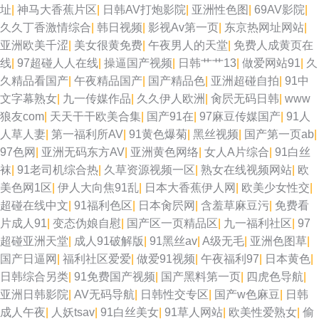
址
|
神马大香蕉片区
|
日韩AV打炮影院
|
亚洲性色图
|
69AV影院
|
久久丁香激情综合
|
韩日视频
|
影视Av第一页
|
东京热网址网站
|
亚洲欧美千涩
|
美女很黄免费
|
午夜男人的天堂
|
免费人成黄页在
线
|
97超碰人人在线
|
操逼国产视频
|
日韩艹艹13
|
做爱网站91
|
久
久精品看国产
|
午夜精品国产
|
国产精品色
|
亚洲超碰自拍
|
91中
文字幕熟女
|
九一传媒作品
|
久久伊人欧洲
|
肏屄无码日韩
|
www
狼友com
|
天天干干欧美合集
|
国产91在
|
97麻豆传媒国产
|
91人
人草人妻
|
第一福利所AV
|
91黄色爆菊
|
黑丝视频
|
国产第一页ab
|
97色网
|
亚洲无码东方AV
|
亚洲黄色网络
|
女人A片综合
|
91白丝
袜
|
91老司机综合热
|
久草资源视频一区
|
熟女在线视频网站
|
欧
美色网1区
|
伊人大向焦91乱
|
日本大香蕉伊人网
|
欧美少女性交
|
超碰在线中文
|
91福利色区
|
日本肏屄网
|
含羞草麻豆污
|
免费看
片成人91
|
变态伪娘自慰
|
国产区一页精品区
|
九一福利社区
|
97
超碰亚洲天堂
|
成人91破解版
|
91黑丝av
|
A级无毛
|
亚洲色图草
|
国产日逼网
|
福利社区爱爱
|
做爱91视频
|
午夜福利97
|
日本黄色
|
日韩综合另类
|
91免费国产视频
|
国产黑料第一页
|
四虎色导航
|
亚洲日韩影院
|
AV无码导航
|
日韩性交专区
|
国产w色麻豆
|
日韩
成人午夜
|
人妖tsav
|
91白丝美女
|
91草人网站
|
欧美性爱熟女
|
偷