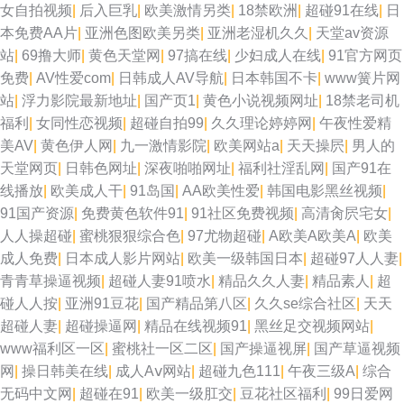
女自拍视频
|
后入巨乳
|
欧美激情另类
|
18禁欧洲
|
超碰91在线
|
日
本免费AA片
|
亚洲色图欧美另类
|
亚洲老湿机久久
|
天堂av资源
站
|
69撸大师
|
黄色天堂网
|
97搞在线
|
少妇成人在线
|
91官方网页
免费
|
AV性爱com
|
日韩成人AV导航
|
日本韩国不卡
|
www簧片网
站
|
浮力影院最新地址
|
国产页1
|
黄色小说视频网址
|
18禁老司机
福利
|
女同性恋视频
|
超碰自拍99
|
久久理论婷婷网
|
午夜性爱精
美AV
|
黄色伊人网
|
九一激情影院
|
欧美网站a
|
天天操屄
|
男人的
天堂网页
|
日韩色网址
|
深夜啪啪网址
|
福利社淫乱网
|
国产91在
线播放
|
欧美成人干
|
91岛国
|
AA欧美性爱
|
韩国电影黑丝视频
|
91国产资源
|
免费黄色软件91
|
91社区免费视频
|
高清肏屄宅女
|
人人操超碰
|
蜜桃狠狠综合色
|
97尤物超碰
|
A欧美A欧美A
|
欧美
成人免费
|
日本成人影片网站
|
欧美一级韩国日本
|
超碰97人人妻
|
青青草操逼视频
|
超碰人妻91喷水
|
精品久久人妻
|
精品素人
|
超
碰人人按
|
亚洲91豆花
|
国产精品第八区
|
久久se综合社区
|
天天
超碰人妻
|
超碰操逼网
|
精品在线视频91
|
黑丝足交视频网站
|
www福利区一区
|
蜜桃社一区二区
|
国产操逼视屏
|
国产草逼视频
网
|
操日韩美在线
|
成人Aⅴ网站
|
超碰九色111
|
午夜三级A
|
综合
无码中文网
|
超碰在91
|
欧美一级肛交
|
豆花社区福利
|
99日爱网