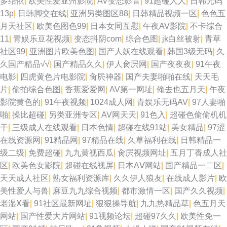
多结依
|
欧美性爱亚州影院
|
AV变态影音
|
91超碰人人
|
日韩无码
13p
|
日韩脚交在线
|
亚洲另类图区88
|
日韩精品视频一区
|
色色五
月天社区
|
欧美色图色99
|
日本女同互慰
|
午夜AV影院
|
不卡综合
11
|
青娱乐豆花视频
|
变态抖阴com
|
综合色图
|
jk白丝被射
|
青草
社区99
|
亚洲图片欧美色图
|
国产人妖在线观看
|
韩国3级无码
|
久
久国产精品√√
|
国产精品久久
|
伊人肏屄网
|
国产夜夜夜
|
91午夜
电影
|
四虎黄色片电影院
|
肏屄神器
|
国产夫妻啪啪在线
|
天天毛
片
|
偷拍综合色图
|
香蕉爱爱网
|
AV第一网址
|
俺去也五月天
|
午夜
影院黄色的
|
91午夜视频
|
1024成人网
|
青娱乐无码AV
|
97人妻啪
啪
|
操比超碰
|
另类亚洲专区
|
AV网天天
|
91色入
|
超碰色偷偷机机
干
|
三级成人在线观看
|
日本色情
|
超碰在线91站
|
美女精品
|
97涩
在线资源网
|
91精品网
|
97精品在线
|
久草福利在线
|
日韩精品一
级二级
|
免费超碰
|
九九黄视西瓜
|
肏屄视频网址
|
五月丁香成人社
区
|
欧美色女影院
|
超碰在线视屏
|
日本AⅤ网站
|
国产精品一二区
|
天天成人社区
|
熟女福利资源库
|
久久伊人狼友
|
在线成人影片
|
欧
美性爱人与兽
|
麻豆九九综合视频
|
都市激情一区
|
国产久久视频
|
老湿Ⅹ看
|
91社区最新网址
|
狠狠操导航
|
九九热精品草
|
色五月天
网站
|
国产性爱大片网站
|
91视频论坛
|
超碰97久久
|
欧美性免一