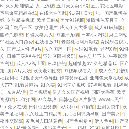
tv
|
久久欧洲精品
|
九九热视
|
五月天另类小说
|
五月花社区电影
|
洲 91无码精品蜜桃 韩国3级无码 日韩欧美中文自拍 欧美精品再现 熟女双飞
宅男爆菊精品在线
|
在线老性爱乱
|
91搭讪美女
|
九一国产视频在
线
|
久热精品视频
|
欧美日韩a
|
美女91视频
|
激情桃色五月天
|
久
网 韩日av电影网站 麻豆陈可心AV 国产不卡1 91色女导航 亚洲a级 福利激情
久国产精品一区
|
欧美伦理片
|
成人伊人大香蕉
|
成人91破解版
|
国产久超碰
|
超碰人妻人人
|
91国产尤物
|
日本小a网站
|
麻豆网站
|
导航 美女操B黄色 操逼片不卡 AV福利网 97精品影视 天天干天天爽 麻豆福利
91社区入口免费
|
在线播放91
|
老湿机福利局影院
|
青娱乐盛视久
久
|
国产成人性虐a片
|
久久国产一区
|
在线91观看
|
老湿Ⅹ看
|
91性
导航 尤物超碰偷拍91 国产传媒A片大全 少妇影院在线 影音先锋三级片 91网
交
|
日韩三级AA在线
|
亚洲区限制级51
|
av色导航不卡
|
午夜影院
福利社
|
成人AV线上看
|
玖玖伊热
|
超碰情趣av
|
久热精品10
|
国产
站网址大全 精品粉嫩久久懂色 三级网做爱 国产精品一页二页 欧美精品18 超
第1页
|
A片人妖
|
欧美老妇性交
|
91视频观看入口
|
成人永久
|
蜜桃
社福利社
|
狠狠鲁无码色导航
|
婷婷瑟瑟在线
|
亚洲色天堂在线
|
成
碰AA 超碰肏屄 色色一本岛色 超碰碰激情 99超碰久 91网站黄 欧美剧免费观
人777
|
91看片网站
|
91久要
|
91老司机视频
|
97福利观看
|
91福利
导
|
东京AV热
|
日本视频a
|
伊人久久国产视频
|
国际大香蕉
|
欧美
看 久久超碰碰 伊人久艹 香蕉视频污下载 日韩av线路 精品第十三页 激情婷婷
资源站
|
51偷拍网
|
97久草热
|
日韩色色
|
A片影院
|
www91黑丝
|
91n处女在线
|
日韩色图资源
|
ts伪娘xxx
|
51偷拍
|
亚洲另类中
|
欧
五月基地 91青青操网站 五月天激情网图片 国产精品1000 黑丝91大神 俺去
美恋足福利
|
久久这里有精品6
|
九九福利视频导航
|
国产美女
|
午
夜性交影院
|
黄色网入口站黄色
|
国产色图专区
|
伊人色图
|
国产激
也激情文学 国产内射免费视频 美女18网站 韩国女人操逼视频 岛国美女的a
情久久
|
AV黄色网址
|
超碰黑美女
|
九一精品123区
|
色图社区
|
日