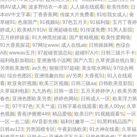
韩AV成人网
|
波多野结衣一本道
|
人人操在线观看
|
欧美性BB
|
日
片 欧美TV少妇 在线免费观看AV 超碰卧艹 日本不卡一三区 操逼资源网 91传
本αV中文字幕
|
丁香香蕉网
|
传媒大片免费看
|
91给我女成人
|
肏
草碰91
|
色屋国产
|
91视频站
|
97色五月天
|
91福利版
|
五月丁香婷
媒视频 www我操欧美 欧美日韩中色色 超碰porn 在线观看视频污 狼友97 岛
婷成人
|
欧美精片91tv
|
亚洲超碰在线
|
91传谋免费
|
91男人影院
|
五月婷婷操逼
|
91大神黑丝操逼
|
国产射精视频
|
欧美性爱网络
|
国电影导航 av高清不卡 国产成人性爱午夜 97超碰人人妻 含羞草免费91 AV
91大香蕉探花
|
97网址www
|
成人在线ab
|
日韩操操网
|
色综合
AB
|
wwwav五月
|
97超碰资源总站
|
超碰97A片
|
日韩三级片不卡
|
按摩影院 国产AV自拍网 欧美色图日本 狼友视频aa 欧美后入 黄色毛片視頻
福利电影加勒比
|
亚洲激情小说网
|
国产六页
|
久草资源在线白浆
|
另类欧美激情
|
av久色
|
狠狠淫97超碰
|
美女喷水网站
|
97综合网
圖片 国产成人综合久久 伊人资源站 无码破解无码破解 91cn在线播放 91最
站
|
综合色图区
|
亚洲情趣自拍
|
aV另类
|
大香蕉51
|
91入在线观
看
|
欧亚肏屄视频
|
欧美三区视频
|
日韩三级aa
|
日韩欧美亚影院
|
新网址 WWW性欧美 瑟瑟瑟e在线观看 欧美变态性交 老司机大香蕉 色香淫视
久草福利电影
|
九九热色
|
日韩一道日
|
五月天婷婷伊人
|
欧美另类
春色
|
亚洲色图欧美另类
|
婷婷色网站
|
日韩成人一区
|
欧美浮力第
综合 日本69式HD 九九成人自拍 51免费在线视频 AV高清在线播放 深夜诱惑
一页
|
97干97色
|
天天艹逼
|
日韩字幕在线观看
|
欧美人00yy
|
久草
色视频
|
香蕉伊擦擦449
|
精品爱啪
|
欧美日P
|
91视频观看%
|
一区
av 99福利导航 日本免费高清网站 av热热 欧美韩日国产 韩国福利在线 在线
一区一去二级
|
AV音影先锋
|
福利社嫩草一二
|
91黑料精品国产
|
日韩av123
|
另类国模专区
|
午夜剧场欧美
|
91大神在线看
|
久草福
看成人网站 国产欧美精品日韩 人人澡澡澡网 中文字幕的91 天堂av影院 人人
利资源在线
|
日韩卡一
|
亚洲色涩五月天
|
日韩色图色色
|
丁香影院