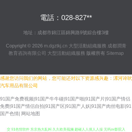
電話：028-827**
地址：成都市錦江區錦興路9號綜合樓3樓
Copyright © 2026
m.dgztkj.cn
大型活動組織服務
成都潤青
教育咨詢有限公司
大型活動組織服務
版權所有
Sitemap
感谢您访问我们的网站，您可能还对以下资源感兴趣：漯河谇吠
汽车用品有限公司
91国产免费视频|91国产牛牛碰|91国产啪|91国产片|91国产情侣
免费|91国产情侣自拍|91国产区|91国产人妖|91国产肉丝电影|91
国产色情|
网站地图