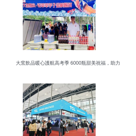
大窯飲品暖心護航高考季 6000瓶甜美祝福，助力
學子圓夢啟航