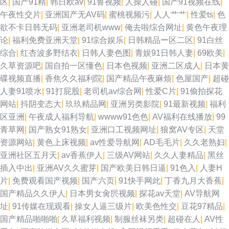
区
|
国产91精
|
韩日欧av
|
91鲁视频
|
人操人碰
|
国产91视频在线
|
午夜性交片
|
亚洲国产无AV码
|
蜜桃视频污
|
人人艹艹
|
性爱ts
|
色
欲不卡日韩无码
|
亚洲老司机www
|
俺去啦综合网址
|
黄色午夜理
论
|
福利免费亚洲天堂
|
91综合娱乐
|
日韩精品ー区二区
|
91白丝
综合
|
红杏波多野结衣
|
日韩人妻色图
|
青娱91日韩人妻
|
69欧美
|
久草资源吧
|
国自拍一区懂色
|
日本色视频
|
亚洲二区成人
|
日本黄
碟视频直播
|
香焦久久福利院
|
国产精品午夜麻烦
|
色屋国产
|
超碰
人妻91喷水
|
91打屁股
|
老司机av综合网
|
性爱C片
|
91偷拍探花
网站
|
抖阴变态大
|
玖玖精品网
|
亚洲另类影院
|
91最新视频
|
福利
区亚洲
|
午夜成人福利导航
|
wwww91色色
|
AV福利在线播放
|
99
青草网
|
国产熟女91熟女
|
亚洲口工视频网址
|
狼窝AV专区
|
天堂
资源网站
|
黄色上床视频
|
av性爱导航网
|
AD毛毛片
|
久久老熟妇
|
亚洲社区五月天
|
av香蕉伊人
|
三级AV网站
|
久久人妻精品
|
黑丝
插入中出
|
亚洲AV久久蜜芽
|
国产欧美日韩日逼
|
91色入
|
人妻H
片
|
免费观看国产视频
|
国产六页
|
91快手网此
|
丁香九月大香蕉
|
国产精品久久伊人
|
日本男女肏屄视频
|
探花av天堂
|
AV导航网
址
|
91传媒在现观看
|
操女人逼三级片
|
欧美色性交
|
豆花97精品
|
国产精品啪啪啪
|
久草福利视频
|
制服丝袜另类
|
超碰在人
|
AV性