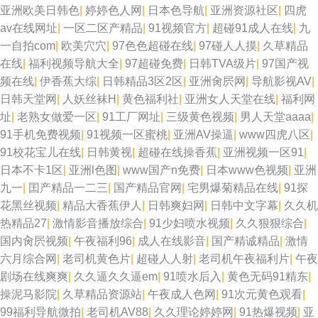
亚洲欧美日韩色
|
婷婷色人网
|
日本色导航
|
亚洲资源社区
|
四虎
份视频 三级片入口 午夜伦理在线 色五月97 18免费观看 日本少妇亚洲 国产
av在线网址
|
一区二区产精品
|
91视频官方
|
超碰91成人在线
|
九
一自拍com
|
欧美穴穴
|
97色色超碰在线
|
97碰人人摸
|
久草精品
白丝自慰91 欧美日韩国产成人 91变态软件 日本女同视频 亚洲成人午夜剧场
在线
|
福利视频导航大全
|
97超碰免费
|
日韩TVA级片
|
97国产视
频在线
|
伊香蕉大综
|
日韩精品3区2区
|
亚洲肏屄网
|
导航影视AV
|
香蕉黄色片 超碰在线97av 日本不卡12 日韩人妻无码同性 97色站 91大神文
日韩天堂网
|
人妖丝袜H
|
黄色福利社
|
亚洲女人天堂在线
|
福利网
址
|
老熟女做爱一区
|
91工厂网址
|
三级黄色视频
|
男人天堂aaaa
|
轩 国产精品自拍官网 日韩一区 欧美性爱1 香蕉视频黄 91精品大神 91大神成
91手机免费视频
|
91视频一区蜜桃
|
亚洲AV操逼
|
www四虎八区
|
91校花宝儿在线
|
日韩黄视
|
超碰在线操香蕉
|
亚洲视频一区91
|
人电影 熟女丝袜91 日韩有码另类精品 欧美色图色99 AV新视频 激情婷婷五
日本不卡1区
|
亚洲l色图
|
www国产n免费
|
日本www色视频
|
亚洲
九一
|
囯产精品一二三
|
国产精品官网
|
宅男爆菊精品在线
|
91探
月基地 欧美中出 国产40页 超碰99爱 性爱网五月天 91官方视频网站 天堂资
花黑丝视频
|
精品大香蕉伊人
|
日韩爽妇网
|
日韩中文字幕
|
久久机
热精品27
|
激情影音播放综合
|
91少妇喷水视频
|
久久狠狠综合
|
源网欧美色 大香蕉伊 红日汉AV 大香蕉伊人97 久久青青草 国产区性爱在线
国内肏屄视频
|
午夜福利96
|
成人在线影音
|
国产精诚精品
|
激情
六月综合网
|
老司机黄色片
|
超碰人人射
|
老司机午夜福利片
|
午夜
丝袜另类性爱AV 老湿浮力院 老湿机试看福利 日韩人妻视频导航 91性爱视频
剧场在线爽爽
|
久久逼久久逼em
|
91喷水后入
|
黄色无码91精东
|
操泥马影院
|
久草精品资源站
|
午夜成人色网
|
91次元黄色观看
|
大全 www97丝足网 超碰免费97 东方四虎影院 日韩无码内射 韩国日本a级片
99福利导航微拍
|
老司机AV88
|
久久理论婷婷网
|
91热爆视频
|
亚