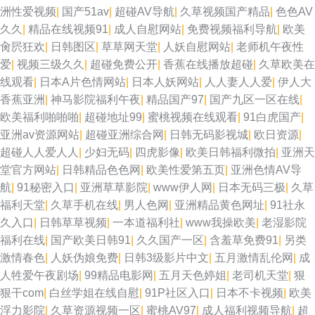
洲性爱视频
|
国产51av
|
超碰AV导航
|
久草视频国产精品
|
色色AV
国产第一页51 国产精品一二区 三级网址在线播放 亚洲a级在线 色香焦尹人
久久
|
精品在线视频91
|
成人自慰网站
|
免费视频福利导航
|
欧美
肏屄狂欢
|
日韩图区
|
草草网天堂
|
人妖自慰网站
|
老师机午夜性
网 都市激激情 五月婷婷操逼 伊人久爱成人 福利AV在线导航 国产馆绿帽 国
爱
|
视频三级久久
|
超碰免费公开
|
香蕉在线播放超碰
|
久草欧美在
线观看
|
日本A片色情网站
|
日本人妖网站
|
人人妻人人爱
|
伊人大
产精品在线久久 超碰在桃 国产av自拍高清 91人妻人人妻人 www春色国产
香蕉亚洲
|
神马影院福利午夜
|
精品国产97
|
国产九区一区在线
|
欧美福利啪啪啪
|
超碰地址99
|
蜜桃视频在线观看
|
91白虎国产
|
91网站久久 91视频区 国产区丝袜玉足 免费肏屄 超碰在线女人 亚洲色色网站
亚洲av资源网站
|
超碰亚洲综合网
|
日韩无码影视城
|
欧日资源
|
超碰人人爱人人
|
少妇无码
|
四虎影像
|
欧美日韩福利微拍
|
亚洲天
日韩AA电影 日韩伦理视频 黑丝变态人妖 豆花吃瓜网 无码夜夜 福利社老湿机
堂官方网站
|
日韩精品色色网
|
欧美性爱第五页
|
亚洲色情AV导
航
|
91秘密入口
|
亚洲草草影院
|
www伊人网
|
日本无码三极
|
久草
成人91电影院 91视频线上网站 国产91精品密 变态丝袜另类 狠狠干成人社区
福利天堂
|
久草手机在线
|
男人色网
|
亚洲精品黄色网址
|
91社永
久入口
|
日韩草草视频
|
一本道福利社
|
www我操欧美
|
老湿影院
欧美亚韩国产 欧美欧美欧美 欧美做爱直播 熟女熟妇BBw 另类综合另类 大香
福利在线
|
国产欧美日韩91
|
久久国产一区
|
含羞草免费91
|
另类
激情春色
|
人妖伪娘免费
|
日韩3级影片中文
|
五月激情乱伦网
|
成
蕉伊人视频网 中文字幕91 国产传媒日韩一区 日本激情视频 福利影院第二页
人牲爱午夜剧场
|
99精品电影网
|
五月天色婷姐
|
老司机天堂
|
狠
狠干com
|
白丝学姐在线自慰
|
91P社区入口
|
日本不卡视频
|
欧美
超碰免费91 久久国产三级久久 成人网站香蕉 青青草在线网 日韩AA电影院
浮力影院
|
久草资源视频一区
|
蜜桃AV97
|
成人福利视频导航
|
超