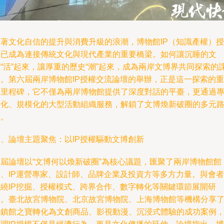
隨著文化自信的提升與消費升級的浪潮，博物館IP（知識產權）授
權已成為連接傳統文化與現代產業的重要橋梁。如何讓沉睡的文
“活”起來，讓厚重的歷史“潮”起來，成為兩岸文博界共同探索的
題。第六屆兩岸博物館IP授權交流論壇的舉辦，正是這一探索的重
要里程碑，它不僅為兩岸博物館提供了深度對話的平臺，更通過
業化、規模化的大型活動組織服務，解鎖了文博煥新破圈的多元
徑。
一、論壇主題聚焦：以IP授權驅動文博創新
本屆論壇以“文博何以煥新破圈”為核心議題，匯聚了兩岸博物館館
長、IP運營專家、設計師、品牌企業及投資方等多方力量。與會者
圍繞IP挖掘、授權模式、跨界合作、數字轉化等關鍵環節展開研
討。臺北故宮博物院、北京故宮博物院、上海博物館等機構分享
將鎮館之寶轉化為文創商品、影視動漫、沉浸式體驗的成功案例