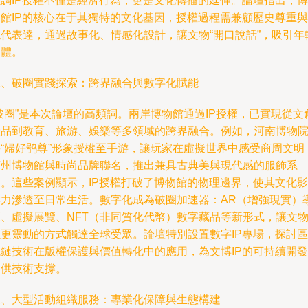
強調IP授權不僅是經濟行為，更是文化傳播的延伸。論壇指出，博
物館IP的核心在于其獨特的文化基因，授權過程需兼顧歷史尊重與
現代表達，通過故事化、情感化設計，讓文物“開口說話”，吸引年
群體。
二、破圈實踐探索：跨界融合與數字化賦能
破圈”是本次論壇的高頻詞。兩岸博物館通過IP授權，已實現從文
產品到教育、旅游、娛樂等多領域的跨界融合。例如，河南博物
將“婦好鸮尊”形象授權至手游，讓玩家在虛擬世界中感受商周文明
蘇州博物館與時尚品牌聯名，推出兼具古典美與現代感的服飾系
列。這些案例顯示，IP授權打破了博物館的物理邊界，使其文化影
響力滲透至日常生活。數字化成為破圈加速器：AR（增強現實）
覽、虛擬展覽、NFT（非同質化代幣）數字藏品等新形式，讓文
以更靈動的方式觸達全球受眾。論壇特別設置數字IP專場，探討區
塊鏈技術在版權保護與價值轉化中的應用，為文博IP的可持續開發
提供技術支撐。
三、大型活動組織服務：專業化保障與生態構建