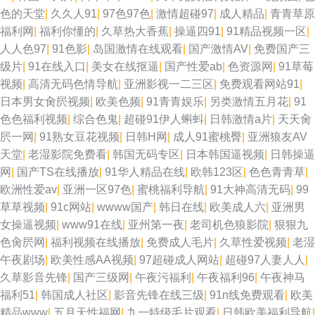
色的天堂
|
久久人91
|
97色97色
|
激情超碰97
|
成人精品
|
青青草原
福利网
|
福利你懂的
|
久草热大香蕉
|
操逼四91
|
91精品视频一区
|
人人色97
|
91色影
|
岛国激情在线观看
|
国产激情AV
|
免费国产三
级片
|
91在线入口
|
美女在线抠逼
|
国产性爱ab
|
色资源网
|
91草莓
视频
|
高清无码色情导航
|
亚洲影视一二三区
|
免费观看网站91
|
日本男女肏屄视频
|
欧美色频
|
91青青娱乐
|
另类激情五月花
|
91
色色福利视频
|
综合色鬼
|
超碰91伊人蝌蚪
|
日韩激情a片
|
天天肏
屄一网
|
91熟女豆花视频
|
日韩H网
|
成人91蜜桃臀
|
亚洲狼友AV
天堂
|
老湿影院免费看
|
韩国无码专区
|
日本韩国逼视频
|
日韩操逼
网
|
国产TS在线播放
|
91华人精品在线
|
欧韩123区
|
色色青青草
|
欧洲性爱av
|
亚洲一区97色
|
蜜桃福利导航
|
91大神高清无码
|
99
草草视频
|
91c网站
|
wwww国产
|
韩日在线
|
欧美成人六
|
亚洲男
女操逼视频
|
www91在线
|
亚州第一夜
|
老司机色狼影院
|
狠狠九
色肏屄网
|
福利视频在线播放
|
免费成人毛片
|
久草性爱视频
|
老湿
午夜剧场
|
欧美性感AA视频
|
97超碰成人网站
|
超碰97人妻人人
|
久草影音先锋
|
国产三级网
|
午夜污福利
|
午夜福利96
|
午夜神马
福利51
|
韩国成人社区
|
影音先锋在线三级
|
91n线免费观看
|
欧美
精品www
|
五月天性福网
|
九一特级毛片观看
|
日韩欧美福利导航
|