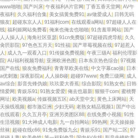
www啪啪
|
国产叫床
|
午夜福利A片官网
|
丁香五香天堂网
|
AV午
夜福利
|
久久福利合集
|
美女搞黄免费91
|
av做爱成人
|
日韩无码
狼友
|
超碰东京人人
|
91福利com
|
在线观看a网站
|
97超碰人人在
线
|
福利姬网站免费看
|
俺来也俺去也啪啪
|
91含羞草网站
|
国产
人人操人人
|
海角社区亚瑟
|
91cn免费版
|
97超碰四虎导航
|
久久
肏屄影院
|
97色色五月天
|
91性福
|
国产草莓视频在线
|
97超惹人
人
|
成人九一观看入口
|
91传媒免费视频
|
午夜三级A
|
福利伦理影
院
|
AU福利视频导航
|
亚洲欧洲色图
|
日本东京热色综合
|
97视频
国产在线
|
狼友免费福利
|
青青草欧美在线
|
中文字幕cao操
|
日本
a优刺激
|
深夜影院a
|
人人操B碰
|
超碰97www
|
免费三级网
|
成人
av综合
|
影音先锋伪娘
|
玖玖爱大香蕉
|
综合影院
|
91熟女色
|
日韩
情爱网
|
青娱乐91
|
91熟女爱爱
|
俺去也最新
|
狠狠干com
|
蜜桃臀
网址
|
欧美视频a
|
传媒视频五区
|
ab天堂中文
|
黄色上床网站
|
天
天操线视频
|
都市激亞洲
|
少妇无码
|
老熟女精品视频1
|
国产中出
在线观看
|
久久五月亭
|
亚洲另类图区88
|
在线免费小视频
|
91性
生活视频
|
91大神成人电影
|
九一自拍网站
|
99热网
|
天天操操操
丝袜
|
超碰在线c66
|
91免免费版九幺
|
青娱乐91
|
国产站二区
|
97
超碰人妻
|
欧美色性
|
第一福利色导
|
国内AV在线
|
影音先锋欧美