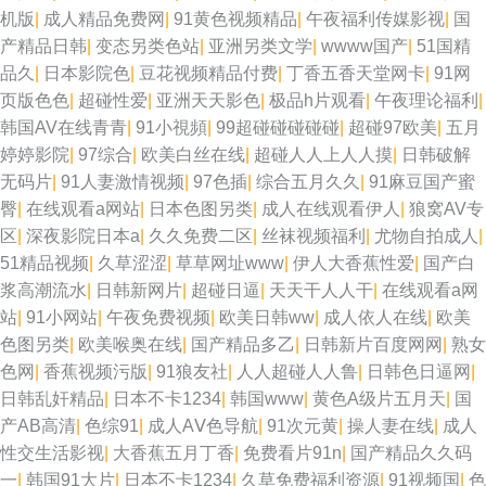
机版
|
成人精品免费网
|
91黄色视频精品
|
午夜福利传媒影视
|
国
产精品日韩
|
变态另类色站
|
亚洲另类文学
|
wwww国产
|
51国精
品久
|
日本影院色
|
豆花视频精品付费
|
丁香五香天堂网卡
|
91网
页版色色
|
超碰性爱
|
亚洲天天影色
|
极品h片观看
|
午夜理论福利
|
韩国AV在线青青
|
91小視頻
|
99超碰碰碰碰碰
|
超碰97欧美
|
五月
婷婷影院
|
97综合
|
欧美白丝在线
|
超碰人人上人人摸
|
日韩破解
无码片
|
91人妻激情视频
|
97色插
|
综合五月久久
|
91麻豆国产蜜
臀
|
在线观看a网站
|
日本色图另类
|
成人在线观看伊人
|
狼窝AV专
区
|
深夜影院日本a
|
久久免费二区
|
丝袜视频福利
|
尤物自拍成人
|
51精品视频
|
久草涩涩
|
草草网址www
|
伊人大香蕉性爱
|
国产白
浆高潮流水
|
日韩新网片
|
超碰日逼
|
天天干人人干
|
在线观看a网
站
|
91小网站
|
午夜免费视频
|
欧美日韩ww
|
成人依人在线
|
欧美
色图另类
|
欧美喉奥在线
|
国产精品多乙
|
日韩新片百度网网
|
熟女
色网
|
香蕉视频污版
|
91狼友社
|
人人超碰人人鲁
|
日韩色日逼网
|
日韩乱奸精品
|
日本不卡1234
|
韩国www
|
黄色A级片五月天
|
国
产AB高清
|
色综91
|
成人AⅤ色导航
|
91次元黄
|
操人妻在线
|
成人
性交生活影视
|
大香蕉五月丁香
|
免费看片91n
|
国产精品久久码
一
|
韩国91大片
|
日本不卡1234
|
久草免费福利资源
|
91视频国
|
色