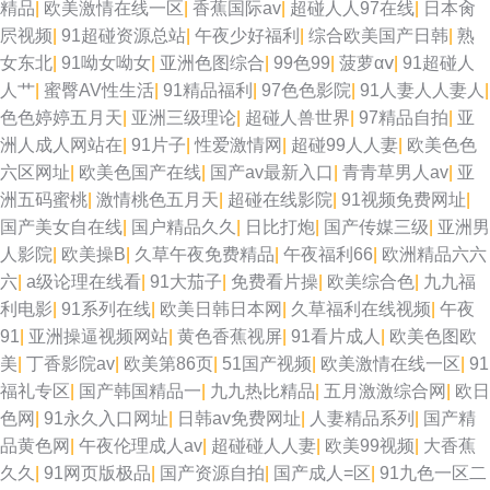
精品
|
欧美激情在线一区
|
香蕉国际av
|
超碰人人97在线
|
日本肏
屄视频
|
91超碰资源总站
|
午夜少好福利
|
综合欧美国产日韩
|
熟
女东北
|
91呦女呦女
|
亚洲色图综合
|
99色99
|
菠萝αⅴ
|
91超碰人
人艹
|
蜜臀AV性生活
|
91精品福利
|
97色色影院
|
91人妻人人妻人
|
色色婷婷五月天
|
亚洲三级理论
|
超碰人兽世界
|
97精品自拍
|
亚
洲人成人网站在
|
91片子
|
性爱激情网
|
超碰99人人妻
|
欧美色色
六区网址
|
欧美色国产在线
|
国产av最新入口
|
青青草男人av
|
亚
洲五码蜜桃
|
激情桃色五月天
|
超碰在线影院
|
91视频免费网址
|
国产美女自在线
|
国户精品久久
|
日比打炮
|
国产传媒三级
|
亚洲男
人影院
|
欧美操B
|
久草午夜免费精品
|
午夜福利66
|
欧洲精品六六
六
|
a级论理在线看
|
91大茄子
|
免费看片操
|
欧美综合色
|
九九福
利电影
|
91系列在线
|
欧美日韩日本网
|
久草福利在线视频
|
午夜
91
|
亚洲操逼视频网站
|
黄色香蕉视屏
|
91看片成人
|
欧美色图欧
美
|
丁香影院av
|
欧美第86页
|
51国产视频
|
欧美激情在线一区
|
91
福礼专区
|
国产韩国精品一
|
九九热比精品
|
五月激激综合网
|
欧日
色网
|
91永久入口网址
|
日韩av免费网址
|
人妻精品系列
|
国产精
品黄色网
|
午夜伦理成人av
|
超碰碰人人妻
|
欧美99视频
|
大香蕉
久久
|
91网页版极品
|
国产资源自拍
|
国产成人=区
|
91九色一区二