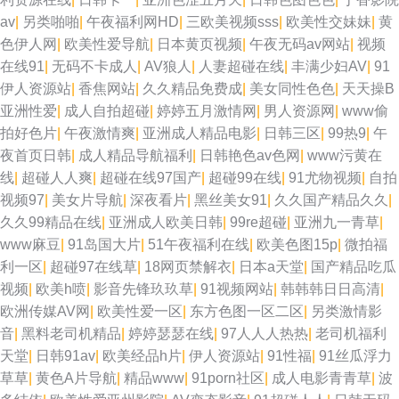
av
|
另类啪啪
|
午夜福利网HD
|
三欧美视频sss
|
欧美性交妹妹
|
黄
操在线播放 www偷拍好色片 午夜福利2 伊人AV电影 大香蕉免费超碰 欧美色
色伊人网
|
欧美性爱导航
|
日本黄页视频
|
午夜无码av网站
|
视频
在线91
|
无码不卡成人
|
AV狼人
|
人妻超碰在线
|
丰满少妇AV
|
91
图网址 在线ar黄 大香蕉网址 婷婷色网站 日韩小电影院1区 韩国无吗AV 视频
伊人资源站
|
香焦网站
|
久久精品免费成
|
美女同性色色
|
天天操B
亚洲性爱
|
成人自拍超碰
|
婷婷五月激情网
|
男人资源网
|
www偷
爱肏屄的肉棒 国产物业视频 激情有码天堂 www五月天色 日美黄色网 欧美射
拍好色片
|
午夜激情爽
|
亚洲成人精品电影
|
日韩三区
|
99热9
|
午
夜首页日韩
|
成人精品导航福利
|
日韩艳色av色网
|
www污黄在
精品
线
|
超碰人人爽
|
超碰在线97国产
|
超碰99在线
|
91尤物视频
|
自拍
视频97
|
美女片导航
|
深夜看片
|
黑丝美女91
|
久久国产精品久久
|
久久99精品在线
|
亚洲成人欧美日韩
|
99re超碰
|
亚洲九一青草
|
www麻豆
|
91岛国大片
|
51午夜福利在线
|
欧美色图15p
|
微拍福
利一区
|
超碰97在线草
|
18网页禁解衣
|
日本a天堂
|
国产精品吃瓜
视频
|
欧美h喷
|
影音先锋玖玖草
|
91视频网站
|
韩韩韩日日高清
|
欧洲传媒AV网
|
欧美性爱一区
|
东方色图一区二区
|
另类激情影
音
|
黑料老司机精品
|
婷婷瑟瑟在线
|
97人人人热热
|
老司机福利
天堂
|
日韩91av
|
欧美经品h片
|
伊人资源站
|
91性福
|
91丝瓜浮力
草草
|
黄色A片导航
|
精品www
|
91porn社区
|
成人电影青青草
|
波